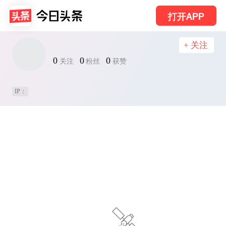
打开APP
+ 关注
0
0
0
关注
粉丝
获赞
IP：