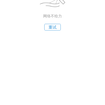
网络不给力
重试