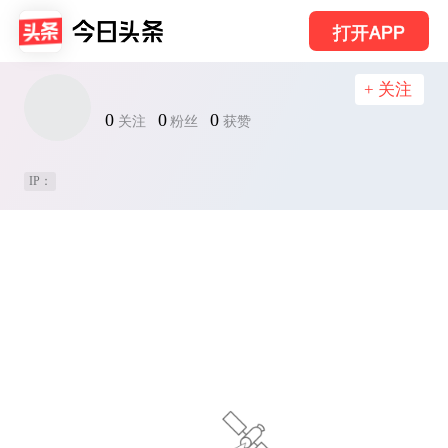
打开APP
+ 关注
0
0
0
关注
粉丝
获赞
IP：