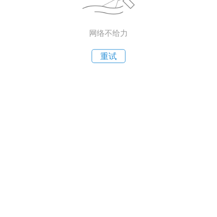
网络不给力
重试