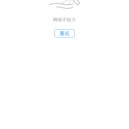
网络不给力
重试