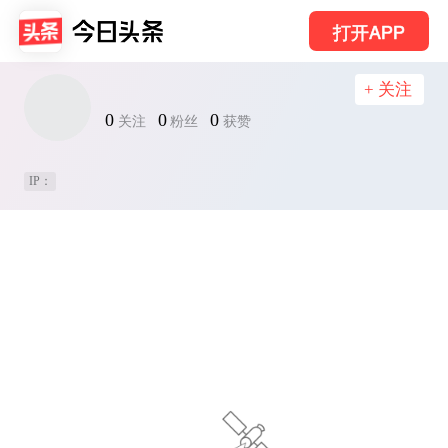
打开APP
+ 关注
0
0
0
关注
粉丝
获赞
IP：