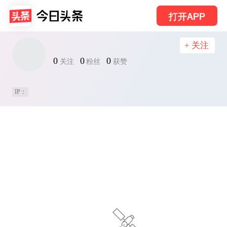
打开APP
+ 关注
0
0
0
关注
粉丝
获赞
IP：