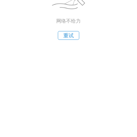
网络不给力
重试