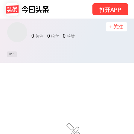
打开APP
+ 关注
0
0
0
关注
粉丝
获赞
IP：