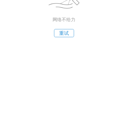
网络不给力
重试