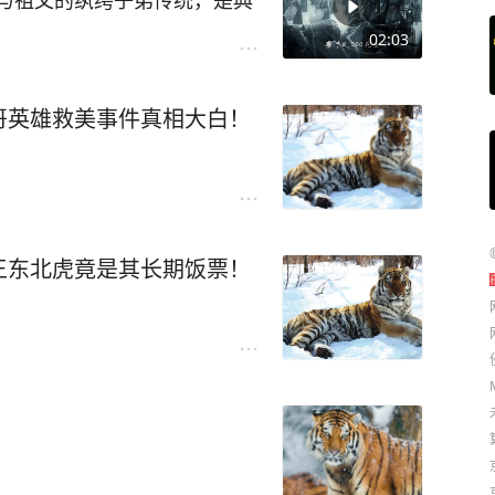
与祖父的纨绔子弟传统，是典
，根本不具备任何大兵团指挥
02:03
呢？
哥英雄救美事件真相大白！
了朝臣。窦宪急于寻找功业抵
朝听政，窦太后为了袒护窦
和帝出诏书，窦宪就成了永元
放心让这个从未领过兵的纨绔
令所有人都能放心的实际指挥
王东北虎竟是其长期饭票！