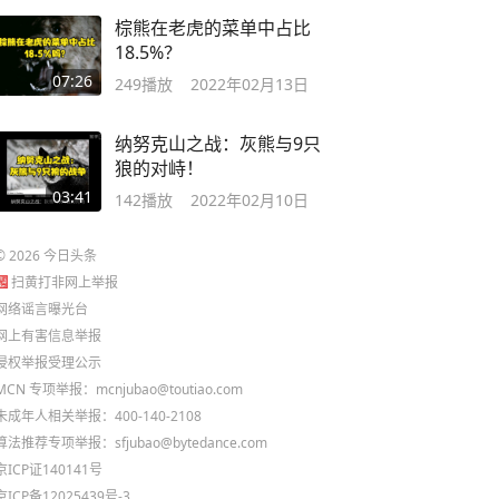
棕熊在老虎的菜单中占比
18.5%？
07:26
249
播放
2022年02月13日
纳努克山之战：灰熊与9只
狼的对峙！
03:41
142
播放
2022年02月10日
©
2026
今日头条
扫黄打非网上举报
网络谣言曝光台
网上有害信息举报
侵权举报受理公示
MCN 专项举报：mcnjubao@toutiao.com
未成年人相关举报：400-140-2108
算法推荐专项举报：sfjubao@bytedance.com
京ICP证140141号
京ICP备12025439号-3