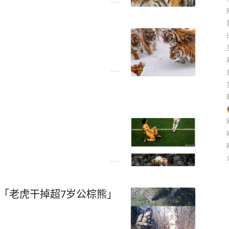
「老虎干掉超7岁公棕熊」