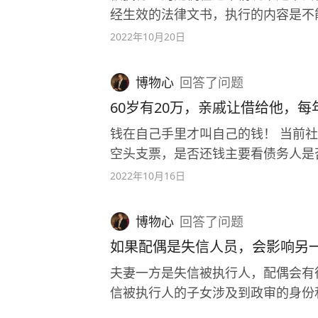
经生效的法律文书，执行的内容是不
法律文书的过程中，比如通过审判程
2022年10月20日
权利的程序，而在这个程序当中都未
当中更难以做到。 最高院在2018年出台了一个关于夫妻债务的司法解释《最高人民法
博物心
回答
了问题
院关于审理涉及夫妻债务纠纷案件适
60岁有20万，亲戚让借给他，每
第一条 夫妻双方共同签字或者夫妻
认定为夫妻共同债务。 第二条 夫妻一方在婚姻关系存续期间以个人名义为家庭日常
钱在自己手里才叫自己的钱！ 当前社会的信用环境并不健康，债务人的任何承诺都是
生活需要所负的债务，债权人以属于
空头支票，是否还钱主要看债务人是否有意愿和能力。 
持。 第三条 夫妻一方在婚姻关系存续期间以个人名义超出家庭日常生活需要所负的
法院强制执行了就一定可以把钱要回
2022年10月16日
债务，债权人以属于夫妻共同债务为
到胜诉判决，但能否实现判决书确定
够证明该债务用于夫妻共同生活、共
博物心
回答
了问题
外。 从这简短的三条可以明确地看出，对于夫妻债务的认定是有着较高标准的，并非
如果配偶是失信人员，会影响另
一方负债了，另一方就一定会共同负担，
行程序当中，被执行人的配偶也不会
夫妻一方是失信被执行人，配偶会有
担保，被执行人的配偶可以为被执行
信被执行人的子女涉及到政审的身份
但并不会将其列为被执行人。 《最高人民法院关于民事执行中变更、追加当事人若干
等。 另外，符合列入失信被执行人的情形和符合司法拘留、追究拒执罪的情形是存在
2022年10月16日