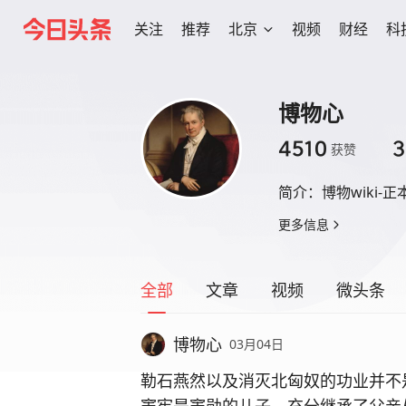
关注
推荐
北京
视频
财经
科
博物心
4510
3
获赞
简介：
博物wiki
更多信息
全部
文章
视频
微头条
博物心
03月04日
勒石燕然以及消灭北匈奴的功业并不