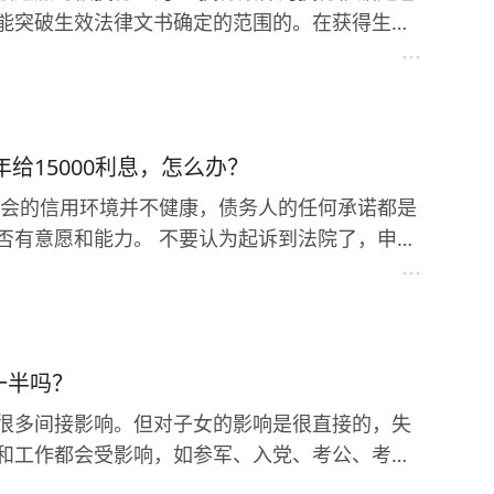
能突破生效法律文书确定的范围的。在获得生效
序拿到了判决书、调解书，这个程序是解决实体
能将被告的配偶列为共同被告的话，在执行程序
用法律有关问题的解释》其中主体内容就三条：
年给15000利息，怎么办？
一方事后追认等共同意思表示所负的债务，应当
夫妻共同债务为由主张权利的，人民法院应予支
不要认为起诉到法院了，申请
来。只要你的证据充分、事实清楚，完全可以拿
由主张权利的，人民法院不予支持，但债权人能
的权利，不确定性是非常大的。
同生产经营或者基于夫妻双方共同意思表示的除
一半吗？
除非被告的配偶自愿加入承担债务。 而在执
当然负担债务，但可以自愿加入，比如通过执行
很多间接影响。但对子女的影响是很直接的，失
人提供执行担保，法院可以执行担保人的财产，
和工作都会受影响，如参军、入党、考公、考编