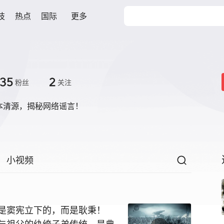
技
热点
国际
更多
35
2
粉丝
关注
-正本清源，揭秘网络谣言！
小视频
是窦宪立下的，而是耿秉！