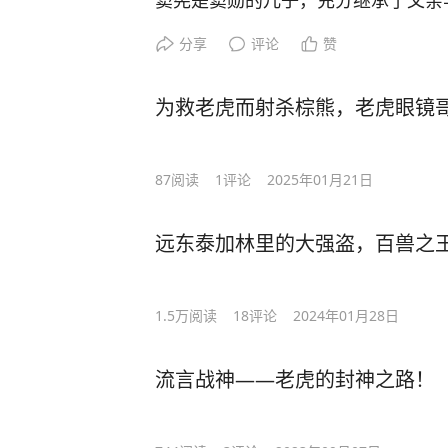
窦宪是窦勋的儿子，充分继承了父亲
型的京城一霸，东汉有名的干政权臣
分享
评论
赞
的专业素养。
窦宪这个纨绔子弟怎么跑去打匈奴了
为救老虎而射杀棕熊，老虎眼镜
因为窦宪在前一年犯下重大命案，杀
罪，而他的妹妹此时正以太后身份临
宪，帮助窦宪立功脱罪，挟年幼的汉
87
阅读
1
评论
2025年01月21日
元年远征的名义统帅。窦太后之所以
子弟去前线打匈奴，正是因为有一个
远东泰加林里的大强盗，百兽之
官。
这个实际指挥官，就是副统帅耿秉。
1.5万
阅读
18
评论
2024年01月28日
流言战神——老虎的封神之路！