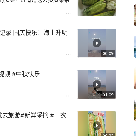
的瓜果！难道是这么多瓜果带
入超6w?那我得好好干，继续
10月开始，一年交易挣够60
现呢？）说出来计划，就得特
行记录 国庆快乐！海上升明
厥词夸海口；而暗自行动不说
动力。当然，这里做公开记
友圈的不适，毕竟，在那里已
00:09
创视频 #中秋快乐
01:09
去旅游#新鲜采摘 #三农
00:22