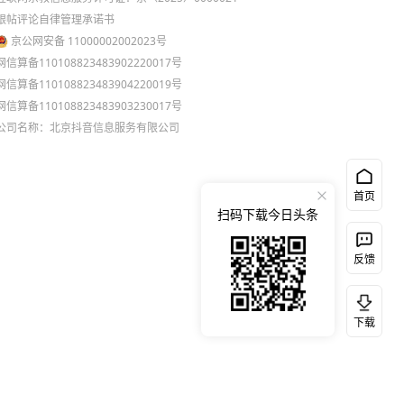
跟帖评论自律管理承诺书
京公网安备 11000002002023号
网信算备110108823483902220017号
网信算备110108823483904220019号
网信算备110108823483903230017号
公司名称：北京抖音信息服务有限公司
首页
扫码下载今日头条
反馈
下载