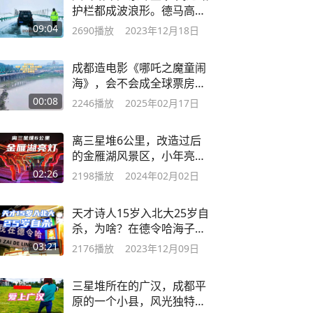
护栏都成波浪形。德马高速
（2）
09:04
2690
播放
2023年12月18日
成都造电影《哪吒之魔童闹
海》，会不会成全球票房最
高的电影
00:08
2246
播放
2025年02月17日
离三星堆6公里，改造过后
的金雁湖风景区，小年亮灯
了，好美
02:26
2198
播放
2024年02月02日
天才诗人15岁入北大25岁自
杀，为啥？在德令哈海子诗
歌馆，很伤感
03:21
2176
播放
2023年12月09日
三星堆所在的广汉，成都平
原的一个小县，风光独特与