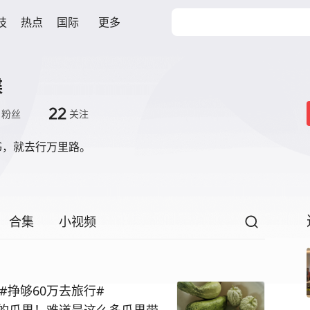
技
热点
国际
更多
蝶
22
粉丝
关注
书，就去行万里路。
合集
小视频
#挣够60万去旅行#