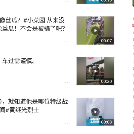
瓜？#小菜园 从来没
像丝瓜！不会是被骗了吧？
00:07
，车过需谨慎。
00:20
势，就知道他是哪位特级战
见闻#黄继光烈士
00:08