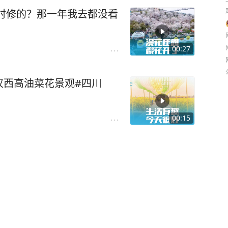
时修的？那一年我去都没看
00:27
汉西高油菜花景观#四川
00:15