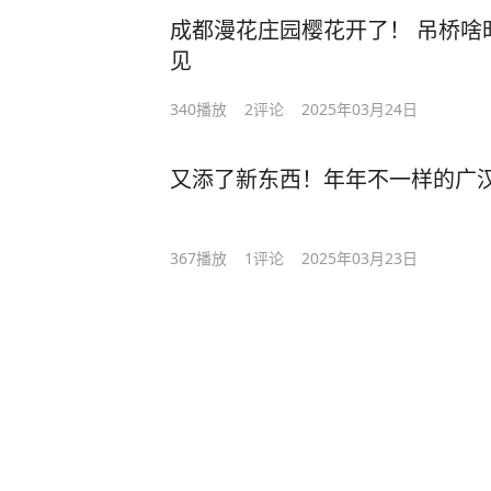
成都漫花庄园樱花开了！ 吊桥啥
见
340
播放
2
评论
2025年03月24日
又添了新东西！年年不一样的广
367
播放
1
评论
2025年03月23日