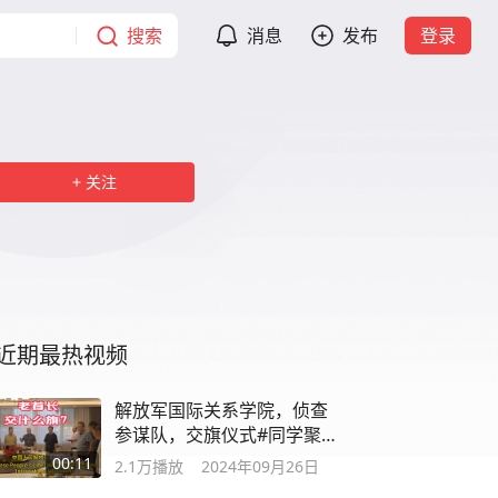
搜索
消息
发布
登录
关注
近期最热视频
解放军国际关系学院，侦查
参谋队，交旗仪式#同学聚
会 #战友
00:11
2.1万
播放
2024年09月26日