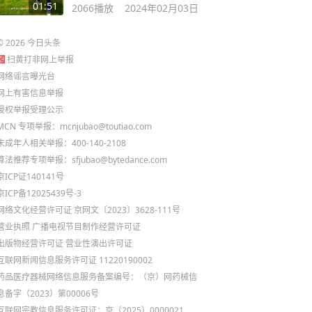
众不同
01:51
2066
播放
2024年02月03日
©
2026
今日头条
扫黄打非网上举报
网络谣言曝光台
网上有害信息举报
侵权举报受理公示
MCN 专项举报：mcnjubao@toutiao.com
未成年人相关举报：400-140-2108
算法推荐专项举报：sfjubao@bytedance.com
京ICP证140141号
京ICP备12025439号-3
网络文化经营许可证 京网文〔2023〕3628-111号
营业执照
广播电视节目制作经营许可证
出版物经营许可证
营业性演出许可证
互联网新闻信息服务许可证 11220190002
药品医疗器械网络信息服务备案编号：（京）网药械信
息备字（2023）第00006号
互联网宗教信息服务许可证：京（2025）0000021