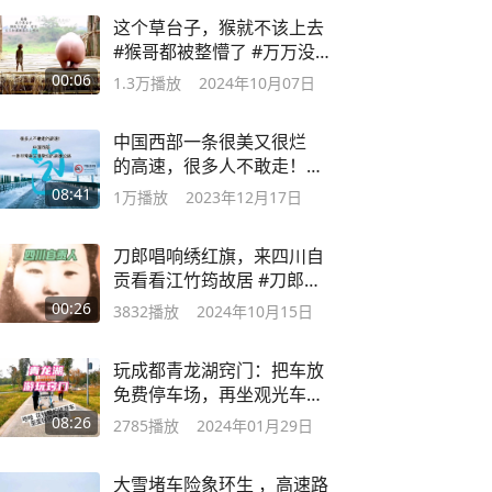
这个草台子，猴就不该上去
#猴哥都被整懵了 #万万没想
到
00:06
1.3万
播放
2024年10月07日
中国西部一条很美又很烂
的高速，很多人不敢走！
德马高速（1）
08:41
1万
播放
2023年12月17日
刀郎唱响绣红旗，来四川自
贡看看江竹筠故居 #刀郎唱
绣红旗
00:26
3832
播放
2024年10月15日
玩成都青龙湖窍门：把车放
免费停车场，再坐观光车逛
一大圈，闹热
08:26
2785
播放
2024年01月29日
大雪堵车险象环生 ，高速路