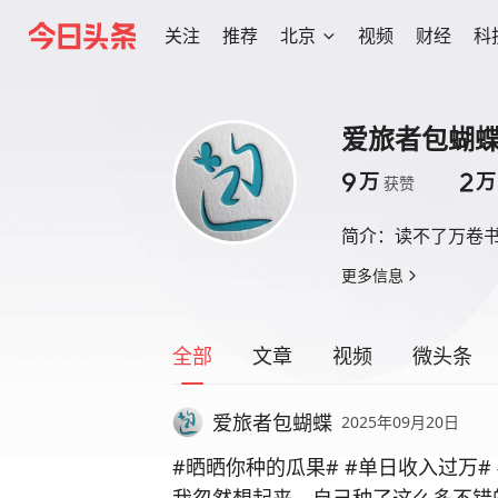
关注
推荐
北京
视频
财经
科
爱旅者包蝴
9
2
万
万
获赞
简介：
读不了万卷
更多信息
全部
文章
视频
微头条
爱旅者包蝴蝶
2025年09月20日
#晒晒你种的瓜果#
#单日收入过万#