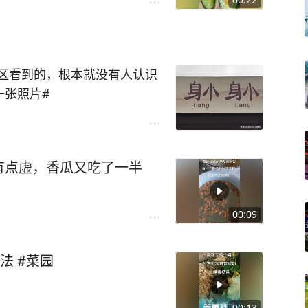
区看到的，根本就没有人认识
一张照片#
有点虚，香瓜又吃了一半
00:09
法 #菜园
00:13