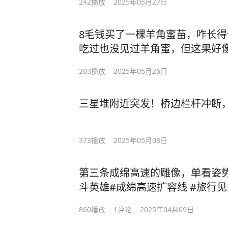
242
播放
2025年05月27日
8毛钱买了一棵羊角蜜苗，咋长得像丝
吃过也没见过羊角蜜，但这果好
203
播放
2025年05月26日
三星堆附近突发！桥边栏杆冲断
373
播放
2025年05月08日
第三条成绵高速的雕像，单看姿
斗英雄#成绵高速扩容线 #旅行
860
播放
1
评论
2025年04月09日