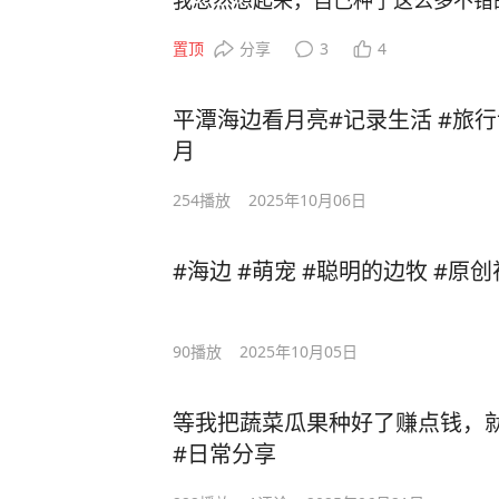
我忽然想起来，自己种了这么多不错
给我好运，让我在9月某天单日交易收
置顶
分享
3
4
把菜种好，制定一个计划，从2025年
万就重新出发去旅行。（如果没有实
平潭海边看月亮#记录生活 #旅
别重视，尽量去实现，否则就是大放
月
出来，就没人监督，也许就没那么多
录，没什么熟人知道，也免除某信朋
254
播放
2025年10月06日
经三年没发过东西。
#海边 #萌宠 #聪明的边牧 #原
90
播放
2025年10月05日
等我把蔬菜瓜果种好了赚点钱，就
#日常分享