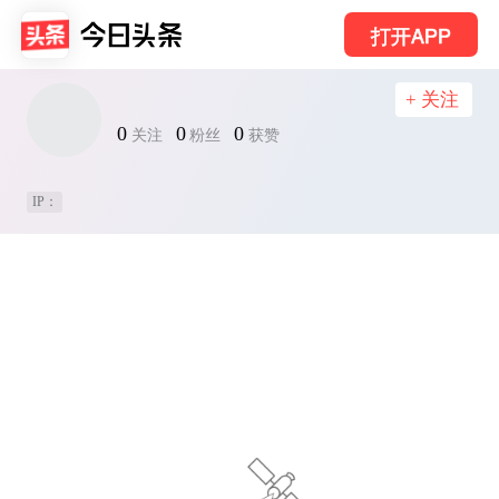
打开APP
+ 关注
0
0
0
关注
粉丝
获赞
IP：