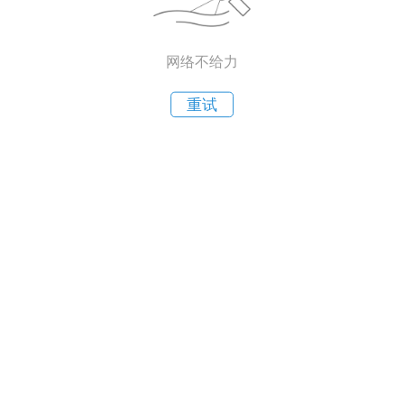
网络不给力
重试