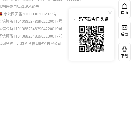
跟帖评论自律管理承诺书
首页
京公网安备 11000002002023号
扫码下载今日头条
网信算备110108823483902220017号
网信算备110108823483904220019号
反馈
网信算备110108823483903230017号
公司名称：北京抖音信息服务有限公司
下载