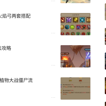
-火焰弓两套搭配
法攻略
！植物大战僵尸流