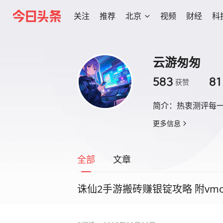
关注
推荐
北京
视频
财经
科
云游匆匆
583
81
获赞
简介：
热衷测评每
更多信息
全部
文章
诛仙2手游搬砖赚银锭攻略 附vm