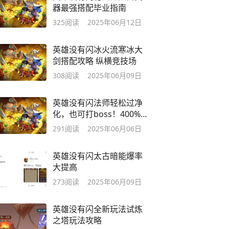
器最强搭配毕业指南
325
阅读
2025年06月12日
英雄没有闪冰火流寒冰大
剑搭配攻略 纵横竞技场
308
阅读
2025年06月09日
英雄没有闪法师轻松过净
化，也可打boss！400%增
伤！
291
阅读
2025年06月06日
英雄没有闪太古暗能爆率
大提高
273
阅读
2025年06月09日
英雄没有闪全新玩法试炼
之塔玩法攻略