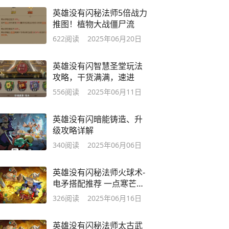
英雄没有闪秘法师5倍战力
推图！植物大战僵尸流
622
阅读
2025年06月20日
英雄没有闪智慧圣堂玩法
攻略，干货满满，速进
556
阅读
2025年06月11日
英雄没有闪暗能铸造、升
级攻略详解
340
阅读
2025年06月06日
英雄没有闪秘法师火球术-
电矛搭配推荐 一点寒芒先
到随后枪出如龙
326
阅读
2025年06月16日
英雄没有闪秘法师太古武