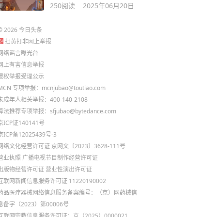
250
阅读
2025年06月20日
©
2026
今日头条
扫黄打非网上举报
网络谣言曝光台
网上有害信息举报
侵权举报受理公示
MCN 专项举报：mcnjubao@toutiao.com
未成年人相关举报：400-140-2108
算法推荐专项举报：sfjubao@bytedance.com
京ICP证140141号
京ICP备12025439号-3
网络文化经营许可证 京网文〔2023〕3628-111号
营业执照
广播电视节目制作经营许可证
出版物经营许可证
营业性演出许可证
互联网新闻信息服务许可证 11220190002
药品医疗器械网络信息服务备案编号：（京）网药械信
息备字（2023）第00006号
互联网宗教信息服务许可证：京（2025）0000021