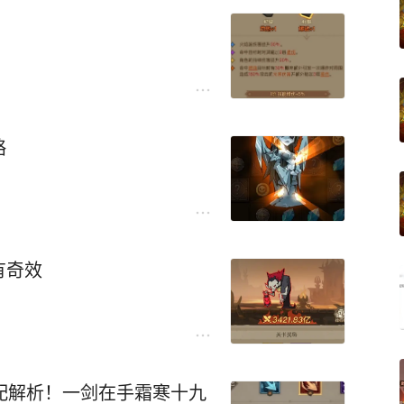
略
有奇效
搭配解析！一剑在手霜寒十九