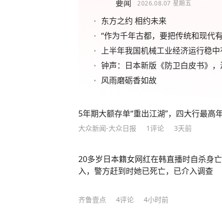
要闻
2026.08.07
星期五
东方之约 相约未来
“作为千年古都，要把传统和现代有
上半年我国机械工业经济运行稳中
钟声：日本新版《防卫白皮书》，
风雨磨砺香如故
5年期大额存单“重出江湖”，四大行最高年化
大众新闻-大众日报
1
评论
3天前
20多岁日本籍女网红在韩直播时自杀身
入，警方赶到时她已死亡，已介入调查
齐鲁壹点
4
评论
4小时前