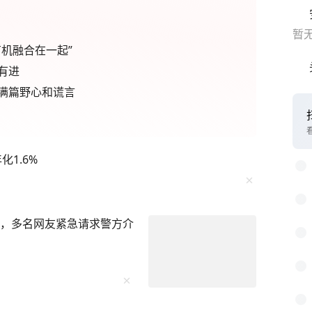
暂
机融合在一起”
有进
满篇野心和谎言
1.6%
亡，多名网友紧急请求警方介