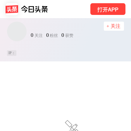
打开APP
+ 关注
0
0
0
关注
粉丝
获赞
IP：