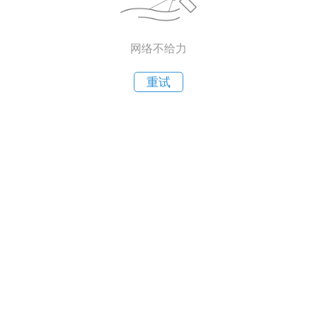
网络不给力
重试