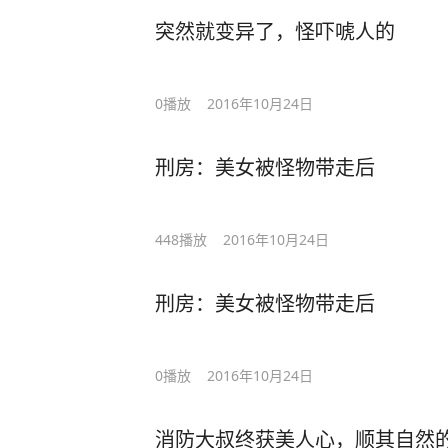
突然就变异了，怪吓唬人的
0
播放
2016年10月24日
刑房：美女被怪物带走后
448
播放
2016年10月24日
刑房：美女被怪物带走后
0
播放
2016年10月24日
消防大叔终获美人心，顺其自然