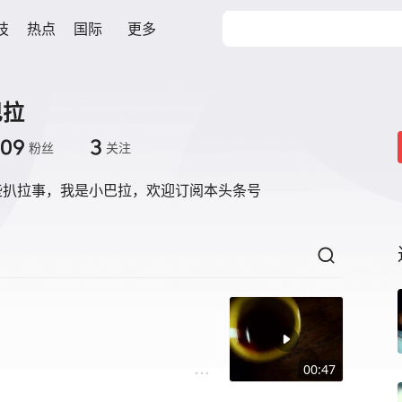
技
热点
国际
更多
巴拉
09
3
粉丝
关注
些扒拉事，我是小巴拉，欢迎订阅本头条号
00:47