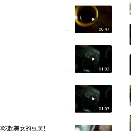
00:47
01:03
01:03
的吃起美女的豆腐！