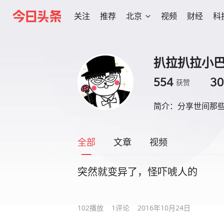
关注
推荐
北京
视频
财经
科
扒拉扒拉小
554
30
获赞
简介：
分享世间那
全部
文章
视频
突然就变异了，怪吓唬人的
102
播放
1
评论
2016年10月24日