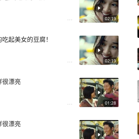
02:19
的吃起美女的豆腐！
02:19
样很漂亮
01:28
样很漂亮