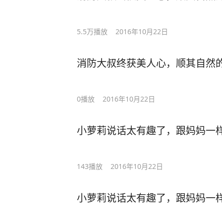
5.5万
播放
2016年10月22日
消防大叔终获美人心，顺其自然
0
播放
2016年10月22日
小萝莉说话太有趣了，跟妈妈一
143
播放
2016年10月22日
小萝莉说话太有趣了，跟妈妈一