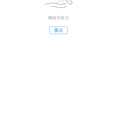
网络不给力
重试