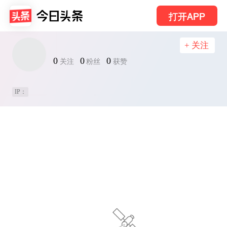
打开APP
+ 关注
0
0
0
关注
粉丝
获赞
IP：