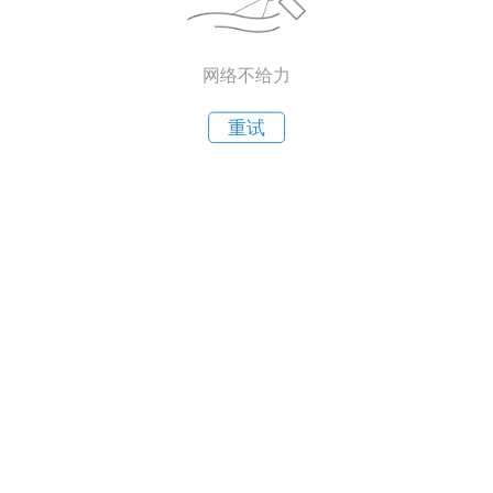
网络不给力
重试