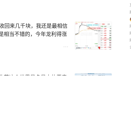
年收回来几千块，我还是最相信
是相当不错的，今年龙利得涨
追，今年收盘价6.53元，大
我就准备下手的，但是还是觉
下手了，赚个短差，哈哈，还
，他的杰美特，现在160多
，涨不到一块我就卖掉了，要是
收获这个世界最多最大的恶意
，大师真的天下第一的股神。
，但是现在还是站起来了，从
我会把我亏的钱全部赢回来
大脑，她帮我获得我想要的小
为被职场穿小鞋，被毒打，我
与华电新能哪只股票造血能力