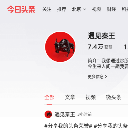
关注
推荐
北京
视频
财经
科
遇见秦王
7.4
1
万
获赞
简介：
我想通过炒股
今生来人间一趟我
更多信息
全部
文章
视频
微头条
遇见秦王
3小时前
#分享我的头条荣誉# #分享我的头条