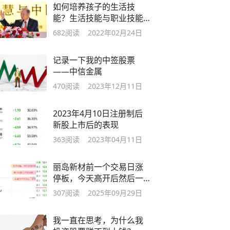
如何培养孩子的生活技
能？生活技能与职业技能
是有区别的
682
阅读
2022年02月24日
记录一下我的中签股票
——中信金属
470
阅读
2023年12月11日
2023年4月10日注册制后
新股上市后的表现
363
阅读
2023年04月11日
丽岛新材前一个交易日涨
停板，今天高开后然后一
直向下
307
阅读
2025年09月29日
我一直在思考，为什么我