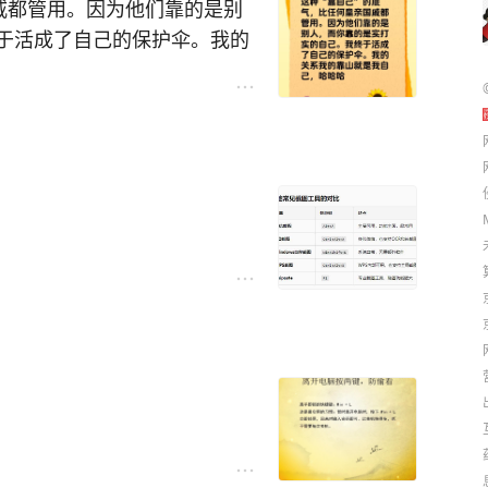
事的部长，她真会赐皮球，在她的交流下，我最
戚都管用。因为他们靠的是别
健康的方式生活：该我负责的我承担，不该我承
于活成了自己的保护伞。我的
#