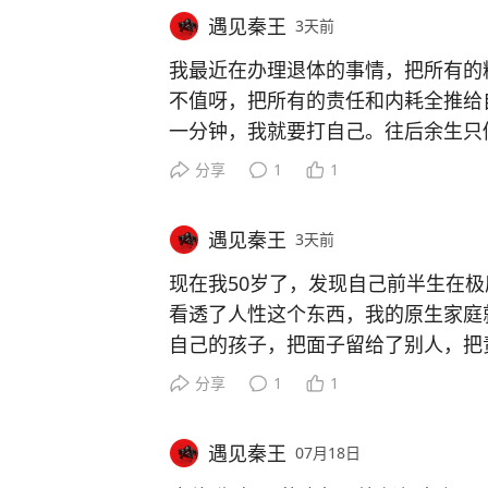
遇见秦王
3天前
我最近在办理退体的事情，把所有的
不值呀，把所有的责任和内耗全推给
一分钟，我就要打自己。往后余生只
放在看股票上了，很久没有更新我的
分享
1
1
录，我最拿手的工作，今年我亏钱了
遇见秦王
3天前
现在我50岁了，发现自己前半生在
看透了人性这个东西，我的原生家庭
自己的孩子，把面子留给了别人，把
我打我了，我还手，我爸爸妈妈只有
分享
1
1
自卑忽视恐惧中度过的，现在我学会
的交流了几次，我问他要绩效考核表
遇见秦王
07月18日
财务部，我问她要司龄工资，她说你