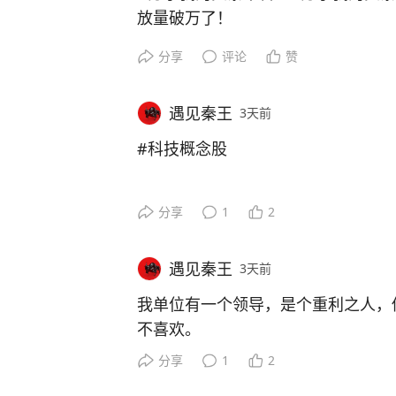
放量破万了！
分享
评论
赞
遇见秦王
3天前
#科技概念股
分享
1
2
遇见秦王
3天前
我单位有一个领导，是个重利之人，
不喜欢。
分享
1
2