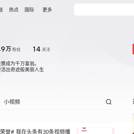
技
热点
国际
更多
.9
14
万
粉丝
关注
票成为千万富翁。

要活出奇迹般美丽人生
小视频
荣誉# 我在头条有30条视频播