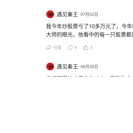
遇见秦王
07月02日
我今年炒股票亏了10多万元了，今
大师的眼光，他看中的每一只股票都
停的时候我差一点儿想追的，幸好没有
分享
4
3
师的股票，其实这只股票6块的时候
得太贵了，明年如果低开的话，我想
遇见秦王
06月30日
是很相信大师的聪明，大师真的是股神
元了，想当年我买的时候才12块多
永远不要让自己丧失斗志，否则你会
放在现在，唉，早不需要我上班了呀
和欺凌。#激励文案
今年我亏大了，最近都快支撑不住了
分享
评论
1
头来地过，我还会回来的，就在今年
的。等着看吧。因为我有一个聪明的
康生活，还会让我在精神上独立。
遇见秦王
06月30日
在工作中，我被毒打得遍体伤疤，因
今天是2026年6月30日，中储股份