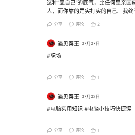
问小王，她是单位的第三把手，管人
这种“靠自己”的底气，比任何皇亲国
我迅速学会了踢皮球。以后我要以最
人，而你靠的是实打实的自己。我终
担的明确说出来、拒绝兜底。#职场
关系我的靠山就是我自己，哈哈哈
分享
评论
2
遇见秦王
07月07日
#职场
分享
评论
1
遇见秦王
07月03日
#电脑实用知识 #电脑小技巧快捷键
分享
评论
1