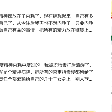
精神都放在了内耗了，现在继想起来，自己有多
自己了，从今往后我再也不想内耗了，只要内耗
做自己有益的事情，把所有的精力放在赚钱上，
股票日记了，从今天开始我要天天公布的股票记
，但我相信我会赚回来的，一定会的。
极度精神内耗中度过的，我被职场毒打后清醒了，
就是个精神病院，把所有的否定指责谩都留给了
责任全部灌输给自己的几个子女身上，别人欺负
批评我的，甚至打我，说我不对，因此我在极度
了赐皮球，这日子真叫舒服，我最近跟管人事的
，她说你问监理部，我问他要工资要，她说你问
问财务部，我问她我的医保怎么断缴了，她说要