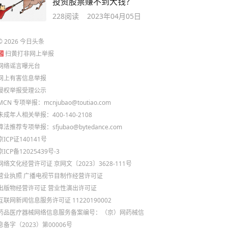
投资股票赚不到大钱？
228
阅读
2023年04月05日
©
2026
今日头条
扫黄打非网上举报
网络谣言曝光台
网上有害信息举报
侵权举报受理公示
MCN 专项举报：mcnjubao@toutiao.com
未成年人相关举报：400-140-2108
算法推荐专项举报：sfjubao@bytedance.com
京ICP证140141号
京ICP备12025439号-3
网络文化经营许可证 京网文〔2023〕3628-111号
营业执照
广播电视节目制作经营许可证
出版物经营许可证
营业性演出许可证
互联网新闻信息服务许可证 11220190002
药品医疗器械网络信息服务备案编号：（京）网药械信
息备字（2023）第00006号