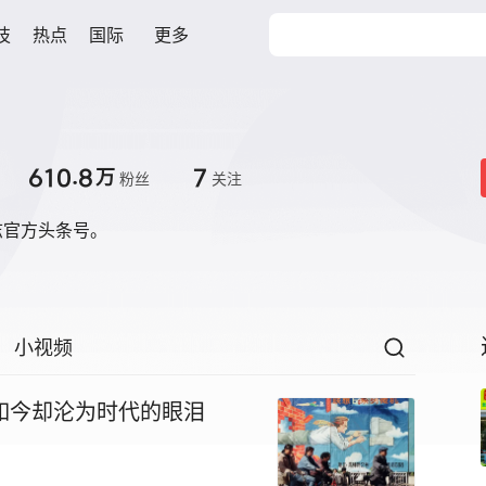
技
热点
国际
更多
610.8
7
万
粉丝
关注
志官方头条号。
小视频
如今却沦为时代的眼泪