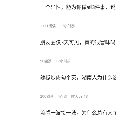
一个异性，能为你做到3件事，
1171
阅读
17小时前
朋友圈仅3天可见，真的很冒昧吗
98
阅读
17小时前
辣椒炒肉勾个芡，湖南人为什么这
200
阅读
4
评论
昨天09:18
流感一波接一波，为什么总有人“