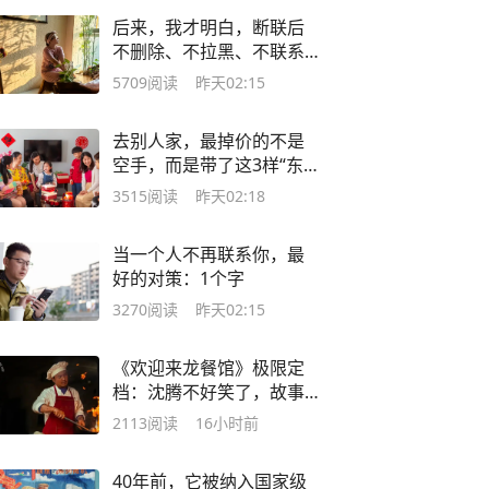
后来，我才明白，断联后
不删除、不拉黑、不联系
的人，不是在等对方回
5709
阅读
昨天02:15
头，而是在等自己放下
去别人家，最掉价的不是
空手，而是带了这3样“东
西”
3515
阅读
昨天02:18
当一个人不再联系你，最
好的对策：1个字
3270
阅读
昨天02:15
《欢迎来龙餐馆》极限定
档：沈腾不好笑了，故事
还好看吗？
2113
阅读
16小时前
40年前，它被纳入国家级