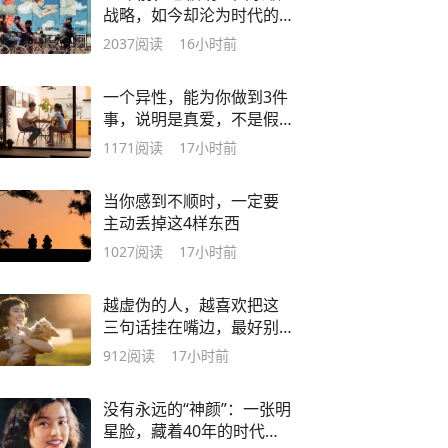
战略，如今却沦为时代的
眼泪
2037
阅读
16小时前
一个异性，能为你做到3件
事，说明是真爱，不是假
爱
1171
阅读
17小时前
当你感到不顺时，一定要
主动丢掉这4样东西
1027
阅读
17小时前
越虚伪的人，越喜欢把这
三句话挂在嘴边，最好别
深交
912
阅读
17小时前
没有永远的“神颜”：一张明
星脸，藏着40年的时代审