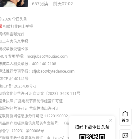
美变化
657
阅读
前天07:02
©
2026
今日头条
扫黄打非网上举报
网络谣言曝光台
网上有害信息举报
侵权举报受理公示
MCN 专项举报：mcnjubao@toutiao.com
未成年人相关举报：400-140-2108
算法推荐专项举报：sfjubao@bytedance.com
京ICP证140141号
京ICP备12025439号-3
网络文化经营许可证 京网文〔2023〕3628-111号
营业执照
广播电视节目制作经营许可证
出版物经营许可证
营业性演出许可证
互联网新闻信息服务许可证 11220190002
首页
药品医疗器械网络信息服务备案编号：（京）网药械信
扫码下载今日头条
息备字（2023）第00006号
互联网宗教信息服务许可证：京（2025）0000021