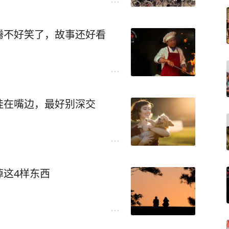
腾不好笑了，故事还好看
挂在嘴边，最好别深交
掉这4样东西