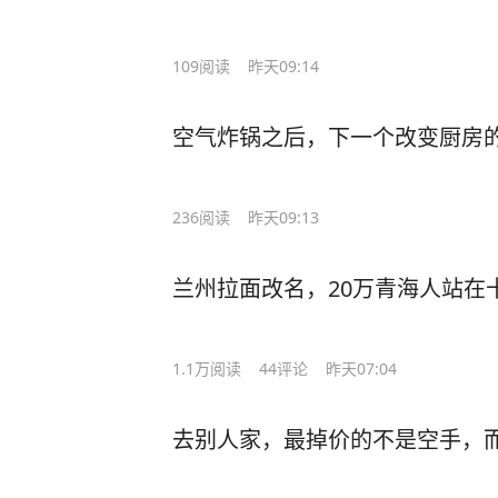
109
阅读
昨天09:14
空气炸锅之后，下一个改变厨房
236
阅读
昨天09:13
兰州拉面改名，20万青海人站在
1.1万
阅读
44
评论
昨天07:04
去别人家，最掉价的不是空手，而