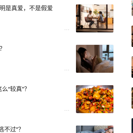
说明是真爱，不是假爱
？
么“较真”？
逃不过”？