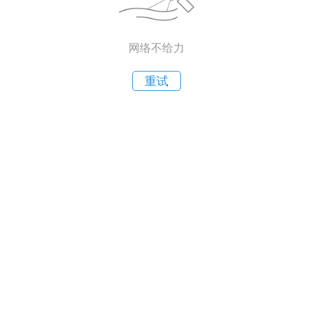
网络不给力
重试