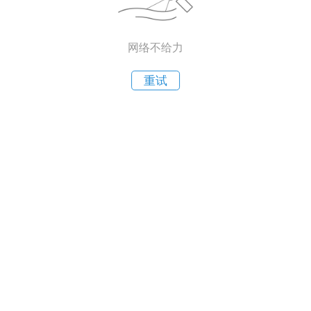
网络不给力
重试