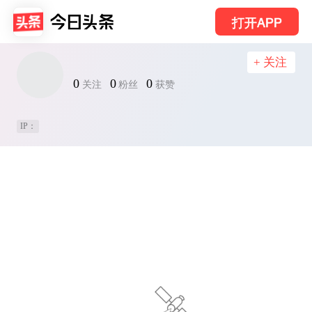
打开APP
+ 关注
0
0
0
关注
粉丝
获赞
IP：