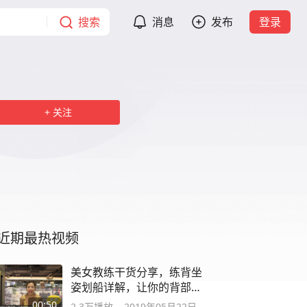
搜索
消息
发布
登录
关注
近期最热视频
美女教练干货分享，练背坐
姿划船详解，让你的背部更
加迷人有型
00:50
2.3万
播放
2019年05月22日