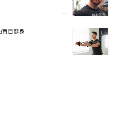
怕盲目健身