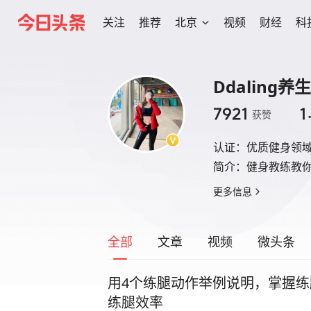
关注
推荐
北京
视频
财经
科
Ddaling养生
7921
1
获赞
认证：
优质健身领
简介：
健身教练教
更多信息
全部
文章
视频
微头条
用4个练腿动作举例说明，掌握
练腿效率