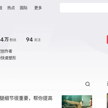
技
热点
国际
更多
.4
94
万
粉丝
关注
域创作者
你快速塑形
练腿细节很重要，帮你提高