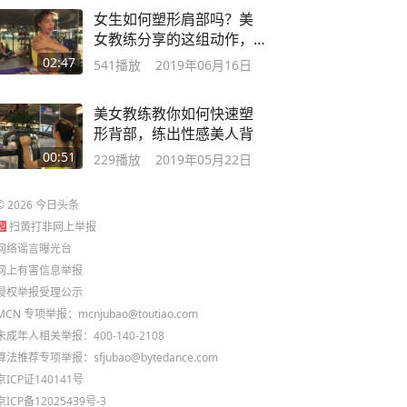
女生如何塑形肩部吗？美
女教练分享的这组动作，
让你肩部更有美感
02:47
541
播放
2019年06月16日
美女教练教你如何快速塑
形背部，练出性感美人背
00:51
229
播放
2019年05月22日
©
2026
今日头条
扫黄打非网上举报
网络谣言曝光台
网上有害信息举报
侵权举报受理公示
MCN 专项举报：mcnjubao@toutiao.com
未成年人相关举报：400-140-2108
算法推荐专项举报：sfjubao@bytedance.com
京ICP证140141号
京ICP备12025439号-3