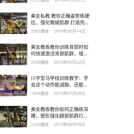
美女私教 教你正确姿势练硬
拉，强化臀腿肌群 打造完美
身材曲线
01:04
2587
播放
2019年06月14日
美女教练教你训练背部时如
何快速激活背部肌群，增强
核心稳定
00:57
2328
播放
2019年05月22日
川字型马甲线训练教学：学
会这个动作能减脂，还能练
出性感腹肌
02:24
1844
播放
2019年07月08日
美女教练教你如何正确练深
蹲，塑形强化腿部肌群打造
完美身材曲线
02:39
1356
播放
2019年06月09日