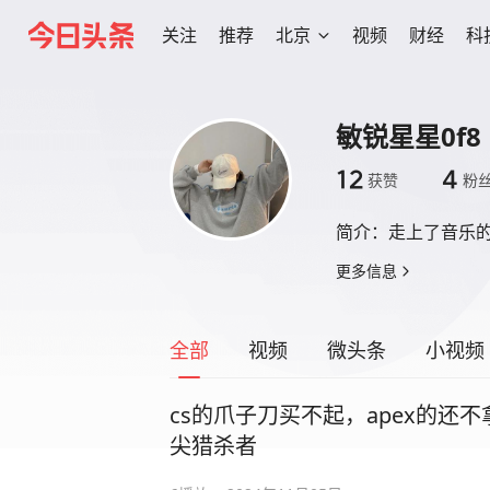
关注
推荐
北京
视频
财经
科
敏锐星星0f8
12
4
获赞
粉
简介：
走上了音乐
更多信息
全部
视频
微头条
小视频
cs的爪子刀买不起，apex的还不拿下
尖猎杀者