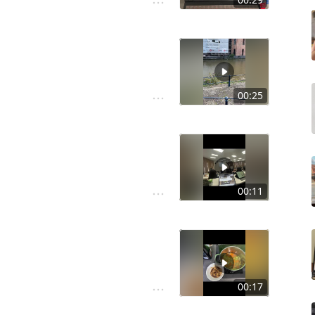
00:25
00:11
00:17