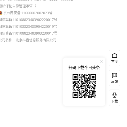
跟帖评论自律管理承诺书
京公网安备 11000002002023号
网信算备110108823483902220017号
网信算备110108823483904220019号
网信算备110108823483903230017号
公司名称：北京抖音信息服务有限公司
首页
扫码下载今日头条
反馈
下载