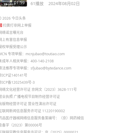
来oopz连麦
01:59
61
播放
2024年08月02日
©
2026
今日头条
扫黄打非网上举报
网络谣言曝光台
网上有害信息举报
侵权举报受理公示
MCN 专项举报：mcnjubao@toutiao.com
未成年人相关举报：400-140-2108
算法推荐专项举报：sfjubao@bytedance.com
京ICP证140141号
京ICP备12025439号-3
网络文化经营许可证 京网文〔2023〕3628-111号
营业执照
广播电视节目制作经营许可证
出版物经营许可证
营业性演出许可证
互联网新闻信息服务许可证 11220190002
药品医疗器械网络信息服务备案编号：（京）网药械信
息备字（2023）第00006号
互联网宗教信息服务许可证：京（2025）0000021