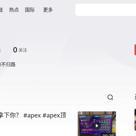
技
热点
国际
更多
0
丝
关注
的不归路
你？ #apex #apex顶
00:29