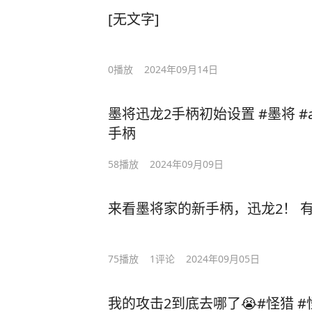
[无文字]
0
播放
2024年09月14日
墨将迅龙2手柄初始设置 #墨将 #ap
手柄
58
播放
2024年09月09日
来看墨将家的新手柄，迅龙2！ 有
75
播放
1
评论
2024年09月05日
我的攻击2到底去哪了😭#怪猎 