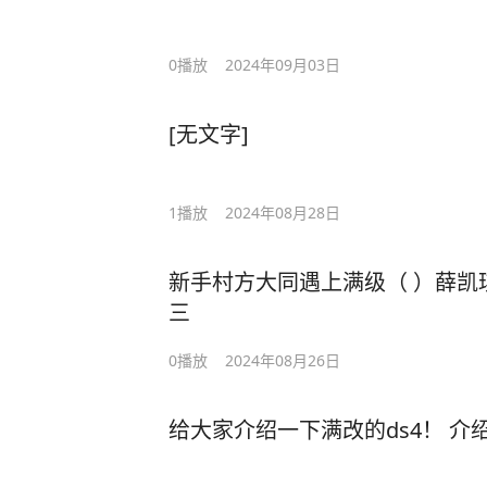
0
播放
2024年09月03日
[无文字]
1
播放
2024年08月28日
新手村方大同遇上满级（ ）薛凯琪 #方大同 #方大同才二十
三
0
播放
2024年08月26日
给大家介绍一下满改的ds4！ 