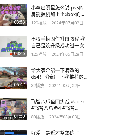
小鸡启明星怎么说 ps5的
肩键扳机加上个xbox的布
局doge
03:53
129
播放
2024年07月02日
墨将手柄固件升级教程 我
自己是没升级成功过一次
03:45
125
播放
2024年05月28日
给大家介绍一下满改的
ds4！ 介绍一下我推荐的
店铺
06:47
82
播放
2024年08月22日
飞智八爪鱼四实战 #apex
#飞智八爪鱼4 #飞智
#apex英雄 #手柄
01:59
80
播放
2024年08月03日
好爱，最近才整熟练了一