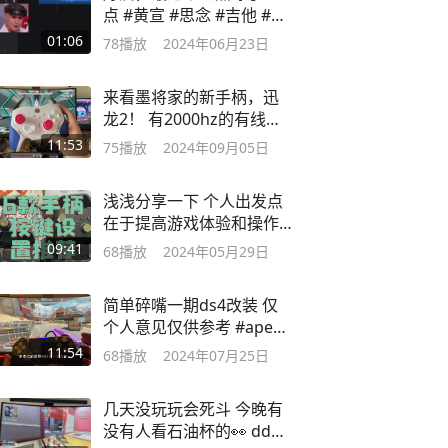
点 #黄宣 #思念 #吉他 #吉
他弹唱
01:06
78
播放
2024年06月23日
来看墨将家的新手柄，迅
龙2！ 有2000hz的有线无
线回报率
11:53
75
播放
2024年09月05日
浅浅分享一下 个人出发点
在于提高游戏体验和操作
上限
09:41
68
播放
2024年05月29日
简单碎嘴一期ds4改装 仅
个人意见仅供参考 #apex
#apex顶尖猎杀者
11:54
68
播放
2024年07月25日
几天没玩玩会死斗 今晚有
没有人看石油杯的👀 dd我