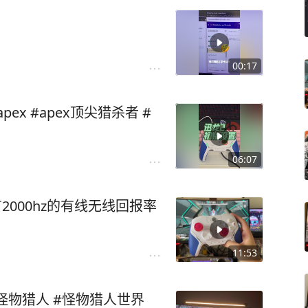
00:17
ex #apex顶尖猎杀者 #
06:07
2000hz的有线无线回报率
11:53
#怪物猎人 #怪物猎人世界