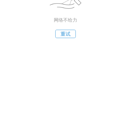
网络不给力
重试