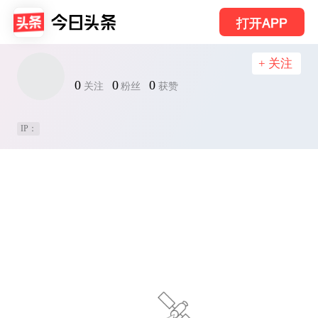
打开APP
+ 关注
0
0
0
关注
粉丝
获赞
IP：