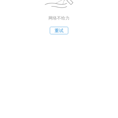
网络不给力
重试