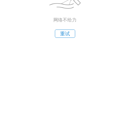
网络不给力
重试