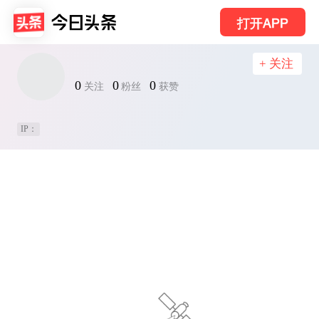
打开APP
+ 关注
0
0
0
关注
粉丝
获赞
IP：