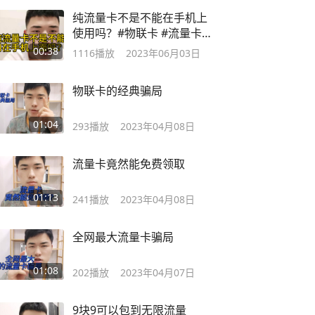
纯流量卡不是不能在手机上
使用吗？#物联卡 #流量卡
避坑指南
00:38
1116
播放
2023年06月03日
物联卡的经典骗局
01:04
293
播放
2023年04月08日
流量卡竟然能免费领取
01:13
241
播放
2023年04月08日
全网最大流量卡骗局
01:08
202
播放
2023年04月07日
9块9可以包到无限流量