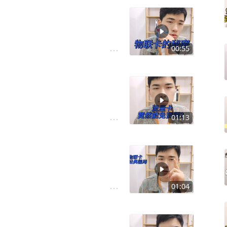
00:55
01:13
01:04