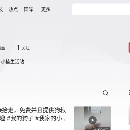
技
热点
国际
更多
1
粉丝
关注
，小楠生活站
接抬走，免费并且提供狗粮
趣 #我的狗子 #我家的小土
00:07