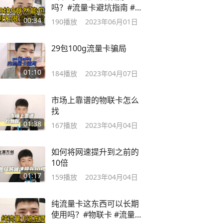
吗？#流量卡避坑指南 #物
联卡套路
00:34
190
播放
2023年06月01日
29包100g流量卡骗局
01:10
184
播放
2023年04月07日
市场上靠谱的物联卡怎么
找
01:38
167
播放
2023年04月04日
如何将网速提升到之前的
10倍
01:17
159
播放
2023年04月04日
纯流量卡这东西可以长期
使用吗？#物联卡 #流量卡