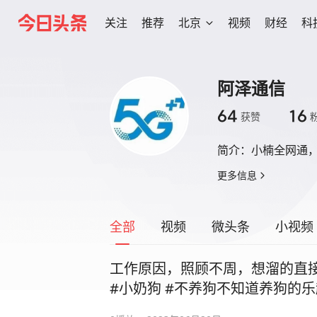
关注
推荐
北京
视频
财经
科
阿泽通信
64
16
获赞
简介：
小楠全网通
更多信息
全部
视频
微头条
小视频
工作原因，照顾不周，想溜的直
#小奶狗 #不养狗不知道养狗的乐
狗 #小狗崽