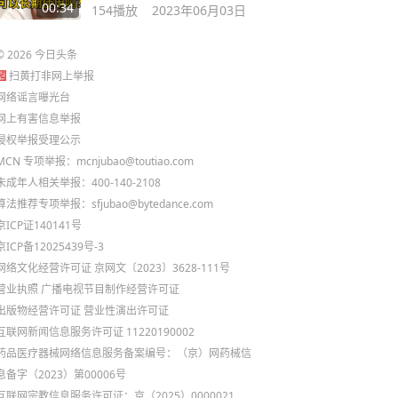
避坑指南
00:34
154
播放
2023年06月03日
©
2026
今日头条
扫黄打非网上举报
网络谣言曝光台
网上有害信息举报
侵权举报受理公示
MCN 专项举报：mcnjubao@toutiao.com
未成年人相关举报：400-140-2108
算法推荐专项举报：sfjubao@bytedance.com
京ICP证140141号
京ICP备12025439号-3
网络文化经营许可证 京网文〔2023〕3628-111号
营业执照
广播电视节目制作经营许可证
出版物经营许可证
营业性演出许可证
互联网新闻信息服务许可证 11220190002
药品医疗器械网络信息服务备案编号：（京）网药械信
息备字（2023）第00006号
互联网宗教信息服务许可证：京（2025）0000021