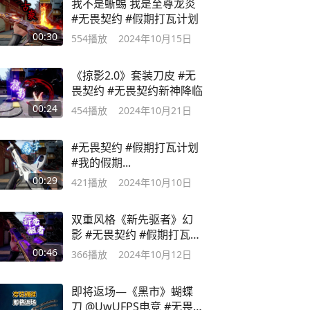
我不是蜥蜴 我是至尊龙炎
#无畏契约 #假期打瓦计划
00:30
554
播放
2024年10月15日
《掠影2.0》套装刀皮 #无
畏契约 #无畏契约新神降临
00:24
454
播放
2024年10月21日
#无畏契约 #假期打瓦计划
#我的假期...
00:29
421
播放
2024年10月10日
双重风格《新先驱者》幻
影 #无畏契约 #假期打瓦计
划
00:46
366
播放
2024年10月12日
即将返场—《黑市》蝴蝶
刀 @UwUFPS电竞 #无畏