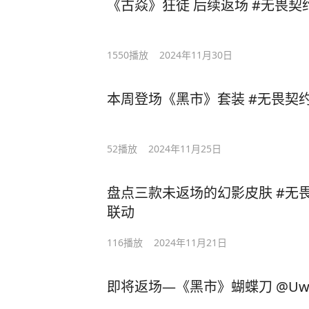
《古焱》狂徒 后续返场 #无畏契
1550
播放
2024年11月30日
本周登场《黑市》套装 #无畏契
52
播放
2024年11月25日
盘点三款未返场的幻影皮肤 #无
联动
116
播放
2024年11月21日
即将返场—《黑市》蝴蝶刀 @UwU