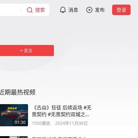
搜索
消息
发布
登录
关注
近期最热视频
《古焱》狂徒 后续返场 #无
畏契约 #无畏契约双城之战
联动
01:30
1550
播放
2024年11月30日