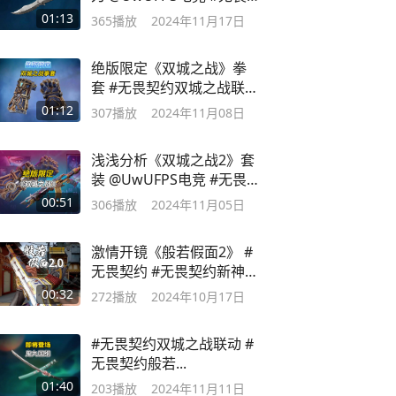
契约
01:13
365
播放
2024年11月17日
绝版限定《双城之战》拳
套 #无畏契约双城之战联动
#无畏契约
01:12
307
播放
2024年11月08日
浅浅分析《双城之战2》套
装 @UwUFPS电竞 #无畏
契约双城之战联动
00:51
306
播放
2024年11月05日
激情开镜《般若假面2》 #
无畏契约 #无畏契约新神降
临
00:32
272
播放
2024年10月17日
#无畏契约双城之战联动 #
无畏契约般若...
01:40
203
播放
2024年11月11日