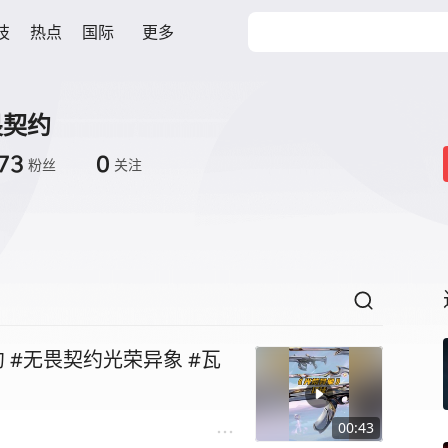
技
热点
国际
更多
畏契约
73
0
粉丝
关注
瓦
00:43