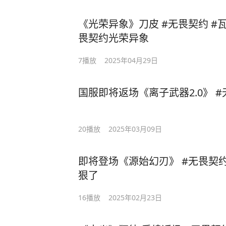
《光荣异象》刀皮 #无畏契约 #瓦学姐的假期毋庸置疑 #无
畏契约光荣异象
7
播放
2025年04月29日
国服即将返场《离子武器2.0》 
20
播放
2025年03月09日
即将登场《源始幻刃》 #无畏契
狠了
16
播放
2025年02月23日