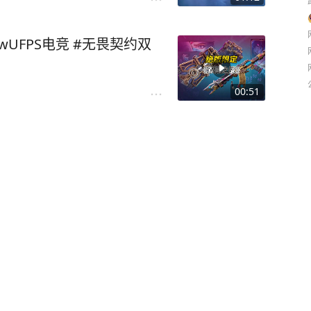
UFPS电竞 #无畏契约双
00:51