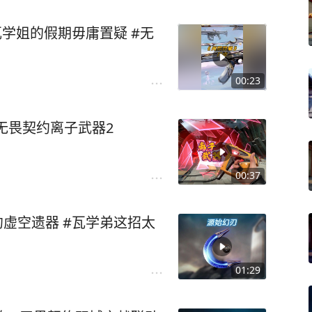
00:23
#无畏契约离子武器2
00:37
约虚空遗器 #瓦学弟这招太
01:29