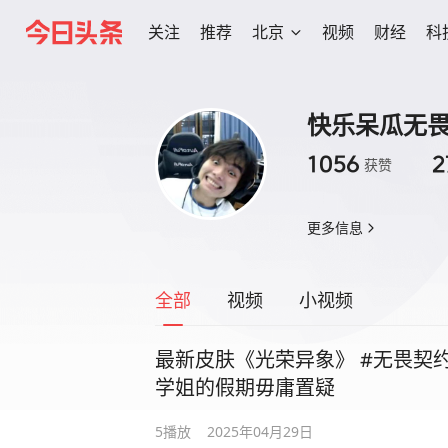
关注
推荐
北京
视频
财经
科
快乐呆瓜无
1056
2
获赞
更多信息
全部
视频
小视频
最新皮肤《光荣异象》 #无畏契约 #无畏契约光荣异象 #
学姐的假期毋庸置疑
5
播放
2025年04月29日