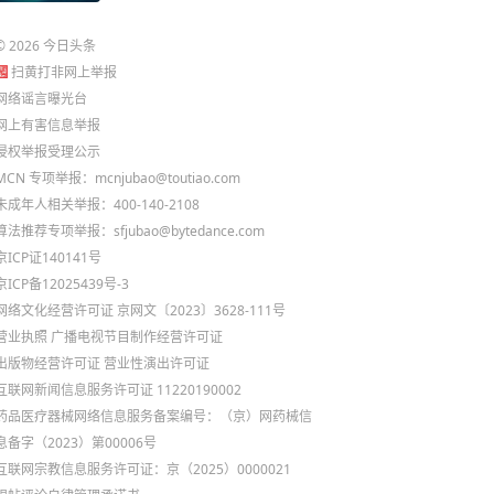
©
2026
今日头条
扫黄打非网上举报
网络谣言曝光台
网上有害信息举报
侵权举报受理公示
MCN 专项举报：mcnjubao@toutiao.com
未成年人相关举报：400-140-2108
算法推荐专项举报：sfjubao@bytedance.com
京ICP证140141号
京ICP备12025439号-3
网络文化经营许可证 京网文〔2023〕3628-111号
营业执照
广播电视节目制作经营许可证
出版物经营许可证
营业性演出许可证
互联网新闻信息服务许可证 11220190002
药品医疗器械网络信息服务备案编号：（京）网药械信
息备字（2023）第00006号
互联网宗教信息服务许可证：京（2025）0000021