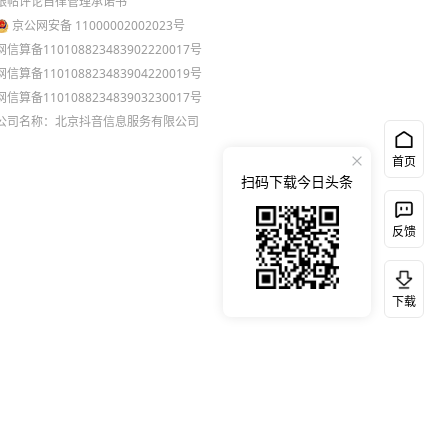
跟帖评论自律管理承诺书
京公网安备 11000002002023号
网信算备110108823483902220017号
网信算备110108823483904220019号
网信算备110108823483903230017号
公司名称：北京抖音信息服务有限公司
首页
扫码下载今日头条
反馈
下载