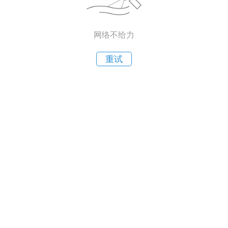
网络不给力
重试