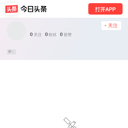
打开APP
+ 关注
0
0
0
关注
粉丝
获赞
IP：