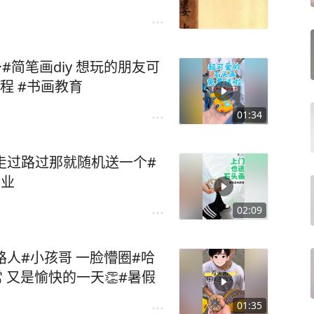
#简笔画diy 想玩的朋友可
程 #书画教育
01:34
 走过路过那就随机送一个#
法专业
02:09
路人#小孩哥 一脸懵圈#哈
常 又是愉快的一天👏#暑假
01:35