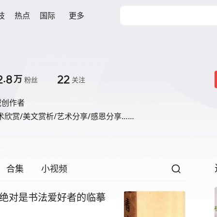
技
热点
国际
更多
2.8
22
万
粉丝
关注
域创作者
术欣赏/美文赏析/艺术分享/感恩分享……
合集
小视频
-绝对是书法爱好者的临摹