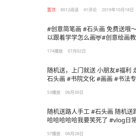
置顶
8012
阅读
41
评论
2019年10月18日
#创意简笔画 #石头画 免费送哦～
以跟着学学怎么画🦌#创意绘画教
174
播放
07月02日
随机送，上门就送 小朋友#福利
石头画 #书院文化 #画画 #书
53
播放
06月30日
随机送路人手工 #石头画 随机送
哈哈哈哈哈我要笑死了 #vlog日
57
播放
06月28日