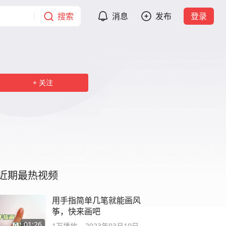
搜索
消息
发布
登录
关注
近期最热视频
用手指简单几笔就能画风
筝，快来画吧
01:26
1万
播放
2023年03月10日