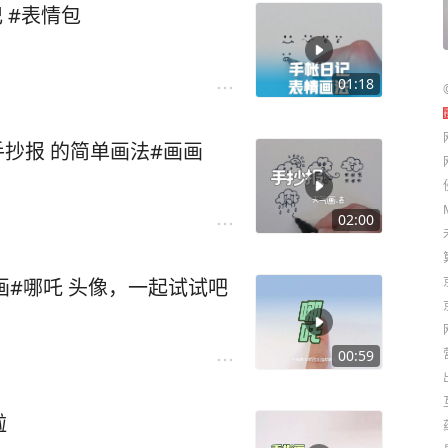
 #表情包
01:18
手抄报 的简单画法#画画
02:00
画#哪吒 头像，一起试试吧
00:59
啦