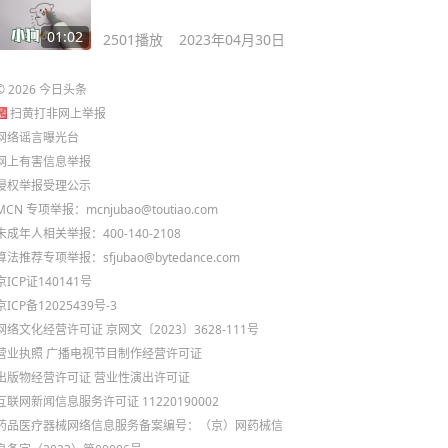
01:02
2501
播放
2023年04月30日
©
2026
今日头条
扫黄打非网上举报
网络谣言曝光台
网上有害信息举报
侵权举报受理公示
MCN 专项举报：mcnjubao@toutiao.com
未成年人相关举报：400-140-2108
算法推荐专项举报：sfjubao@bytedance.com
京ICP证140141号
京ICP备12025439号-3
网络文化经营许可证 京网文〔2023〕3628-111号
营业执照
广播电视节目制作经营许可证
出版物经营许可证
营业性演出许可证
互联网新闻信息服务许可证 11220190002
药品医疗器械网络信息服务备案编号：（京）网药械信