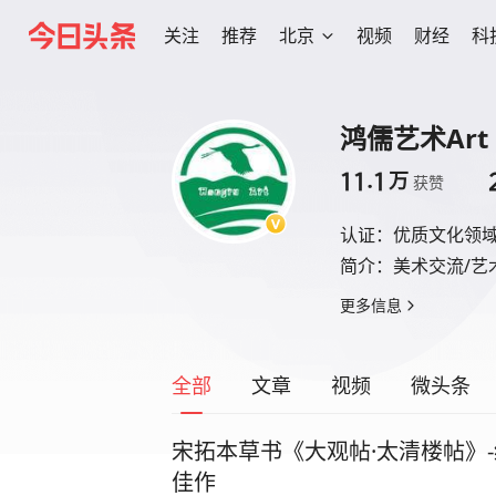
关注
推荐
北京
视频
财经
科
鸿儒艺术Art
11.1
万
获赞
认证：
优质文化领
简介：
美术交流/艺
更多信息
全部
文章
视频
微头条
宋拓本草书《大观帖·太清楼帖》
佳作