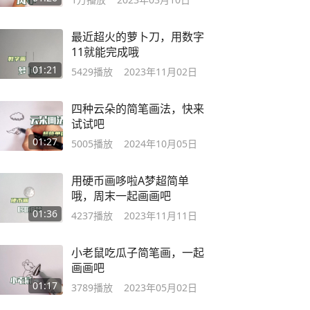
最近超火的萝卜刀，用数字
11就能完成哦
01:21
5429
播放
2023年11月02日
四种云朵的简笔画法，快来
试试吧
01:27
5005
播放
2024年10月05日
用硬币画哆啦A梦超简单
哦，周末一起画画吧
01:36
4237
播放
2023年11月11日
小老鼠吃瓜子简笔画，一起
画画吧
01:17
3789
播放
2023年05月02日