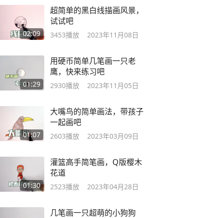
超简单的黑白线描画风景，
试试吧
02:09
3453
播放
2023年11月08日
用硬币简单几笔画一只老
鹰，快来练习吧
01:29
2930
播放
2023年11月05日
大嘴鸟的简单画法，带孩子
一起画吧
01:07
2603
播放
2023年03月09日
灌篮高手简笔画，Q版樱木
花道
01:30
2523
播放
2023年04月28日
几笔画一只超萌的小狗狗