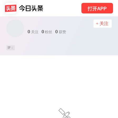
打开APP
+ 关注
0
0
0
关注
粉丝
获赞
IP：