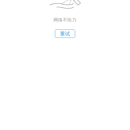
网络不给力
重试