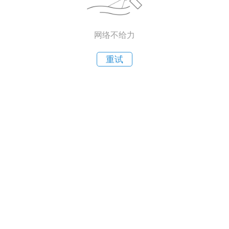
网络不给力
重试