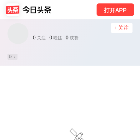
打开APP
+ 关注
0
0
0
关注
粉丝
获赞
IP：