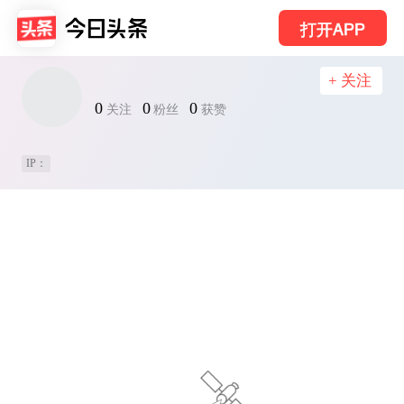
打开APP
+ 关注
0
0
0
关注
粉丝
获赞
IP：