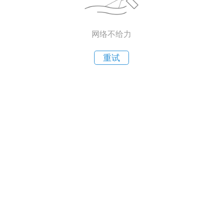
网络不给力
重试