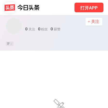
打开APP
+ 关注
0
0
0
关注
粉丝
获赞
IP：