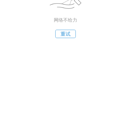
网络不给力
重试