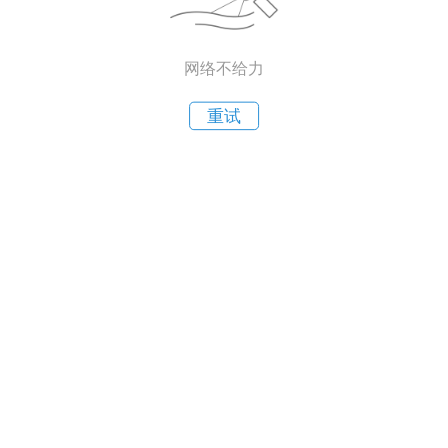
网络不给力
重试