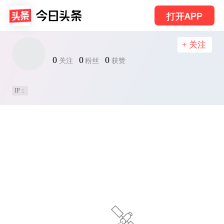
打开APP
+ 关注
0
0
0
关注
粉丝
获赞
IP：