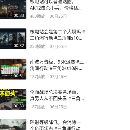
核电站可以普通熟图，
AK12击杀小兵，价格猛涨
#三角洲行动
00:33
463
播放
06月25日
核电站会是第二个大坝吗 #
三角洲行动 #三角洲s10裂
变新赛季
00:32
230
播放
07月05日
南波万晋级，95K退赛 #三
角洲行动 #三角洲s10裂变
新赛季
00:31
187
播放
07月26日
全面战场总决赛名场面，
真男人从不回头看 #三角洲
行动
00:30
187
播放
06月25日
辐射等级降低，会消除一
个负面状态 #三角洲行动