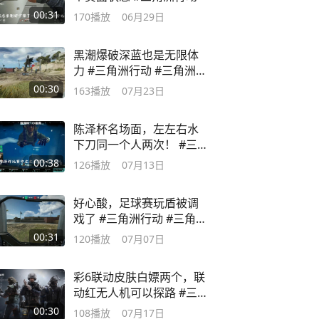
00:31
170
播放
06月29日
黑潮爆破深蓝也是无限体
力 #三角洲行动 #三角洲
s10裂变新赛季
00:30
163
播放
07月23日
陈泽杯名场面，左左右水
下刀同一个人两次！ #三角
洲行动
00:38
126
播放
07月13日
好心酸，足球赛玩盾被调
戏了 #三角洲行动 #三角洲
s10裂变新赛季
00:31
120
播放
07月07日
彩6联动皮肤白嫖两个，联
动红无人机可以探路 #三角
洲行动
00:30
108
播放
07月17日