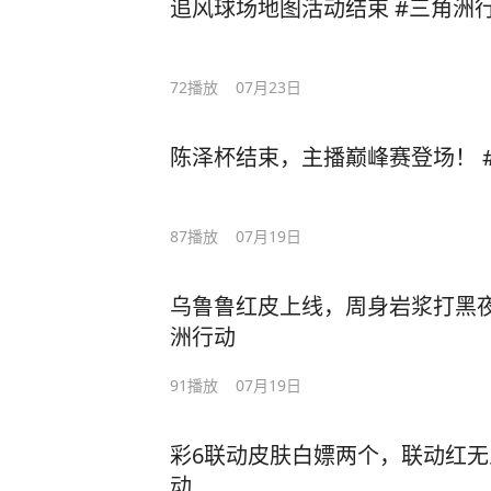
追风球场地图活动结束 #三角洲行
72
播放
07月23日
陈泽杯结束，主播巅峰赛登场！ 
87
播放
07月19日
乌鲁鲁红皮上线，周身岩浆打黑夜
洲行动
91
播放
07月19日
彩6联动皮肤白嫖两个，联动红无
动