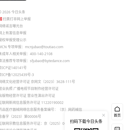
©
2026
今日头条
扫黄打非网上举报
网络谣言曝光台
网上有害信息举报
侵权举报受理公示
MCN 专项举报：mcnjubao@toutiao.com
未成年人相关举报：400-140-2108
算法推荐专项举报：sfjubao@bytedance.com
京ICP证140141号
京ICP备12025439号-3
网络文化经营许可证 京网文〔2023〕3628-111号
营业执照
广播电视节目制作经营许可证
出版物经营许可证
营业性演出许可证
互联网新闻信息服务许可证 11220190002
药品医疗器械网络信息服务备案编号：（京）网药械信
首页
息备字（2023）第00006号
扫码下载今日头条
互联网宗教信息服务许可证：京（2025）0000021