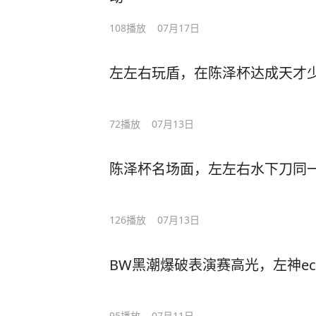
108
播放
07月17日
左左右玩盾，在陈泽杯达成天才少
72
播放
07月13日
陈泽杯名场面，左左右水下刀同一
126
播放
07月13日
BW黑潮爆破表演赛高光，左神ec
95
播放
07月11日