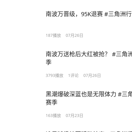
南波万晋级，95K退赛 #三角洲行
187
播放
07月26日
南波万送枪后大红被抢？ #三角洲
季
3793
播放
1
评论
07月26日
黑潮爆破深蓝也是无限体力 #三角
赛季
163
播放
07月23日