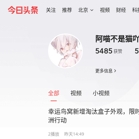
关注
推荐
北京
视频
财经
科
阿喵不是猫
5485
5
获赞
更多信息
全部
视频
小视频
幸运鸟窝新增淘汰盒子外观，限时
洲行动
2
播放
昨天14:49