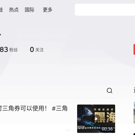
技
热点
国际
更多
吖
83
0
粉丝
关注
三角券可以使用！ #三角
00:36