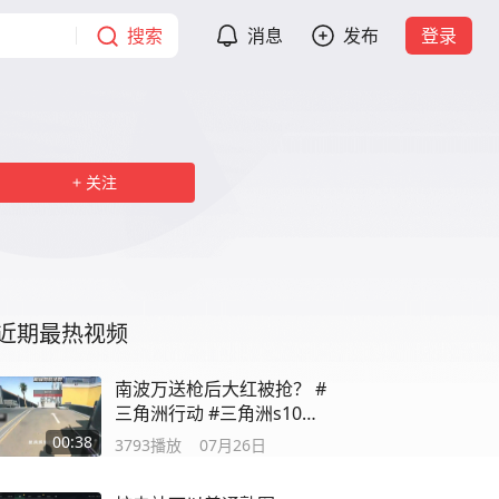
搜索
消息
发布
登录
关注
近期最热视频
南波万送枪后大红被抢？ #
三角洲行动 #三角洲s10裂
变新赛季
00:38
3793
播放
07月26日