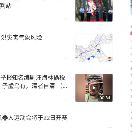
审判站
山洪灾害气象风险
名举报知名编剧汪海林偷税
子虚乌有，清者自清 （编
00:34
器人运动会将于22日开赛