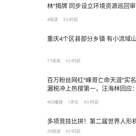
林”揭牌 同步设立环境资源巡回
4
阅读
3小时前
重庆4个区县部分乡镇 有小流域
17
阅读
3小时前
百万粉丝网红“峰哥亡命天涯”实
漏税冲上热搜第一，汪海林回应：
辑：唐港）
403
播放
1
评论
3小时前
多项竞技比拼！第二届世界人形机
20
阅读
3小时前