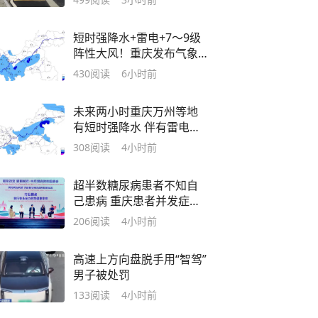
短时强降水+雷电+7～9级
阵性大风！重庆发布气象
临灾警报
430
阅读
6小时前
未来两小时重庆万州等地
有短时强降水 伴有雷电、
阵性大风
308
阅读
4小时前
超半数糖尿病患者不知自
己患病 重庆患者并发症比
例达56% 专家来渝共探慢
206
阅读
4小时前
病防控新路径
高速上方向盘脱手用“智驾”
男子被处罚
133
阅读
4小时前