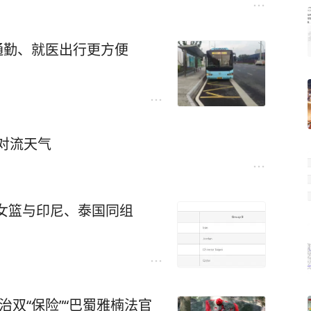
 通勤、就医出行更方便
强对流天气
女篮与印尼、泰国同组
双“保险”“巴蜀雅楠法官