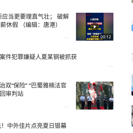
应当更要理直气壮； 破解
带薪休假 （编辑：唐港）
00:12
伤害案件犯罪嫌疑人夏某钢被抓获
双“保险” “巴蜀雅楠法官
巡回审判站
亿元！中外佳片点亮夏日银幕