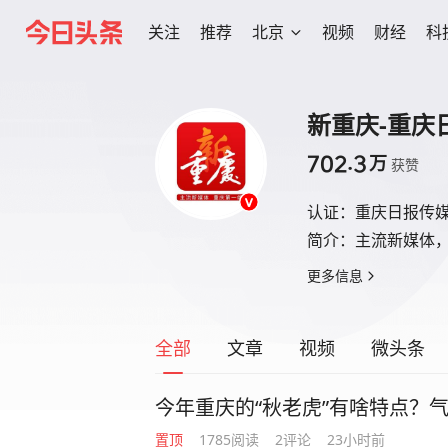
关注
推荐
北京
视频
财经
科
新重庆-重庆
702.3
万
获赞
认证：
重庆日报传
简介：
主流新媒体
更多信息
全部
文章
视频
微头条
今年重庆的“秋老虎”有啥特点？
置顶
1785
阅读
2
评论
23小时前