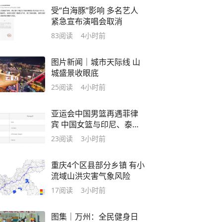
受“白海豚”影响 多名艺人
紧急宣布演唱会取消
83
阅读
4小时前
图片新闻｜城市天际线 山
城盛景收眼底
25
阅读
4小时前
亚运会中国男篮再遇菲律
宾 中国女篮与印尼、泰国
同组
23
阅读
3小时前
重庆4个区县部分乡镇 有小
流域山洪灾害气象风险
17
阅读
3小时前
图集｜万州：全民健身日