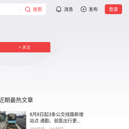
搜索
消息
发布
登录
关注
近期最热文章
8月8日起3条公交线路新增
站点 通勤、就医出行更方
便
499
阅读
3小时前