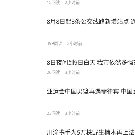
15
阅读
2小时前
8月8日起3条公交线路新增站点
499
阅读
3小时前
8日夜间到9日白天 我市依然多
26
阅读
3小时前
亚运会中国男篮再遇菲律宾 中国
23
阅读
3小时前
川渝携手为5万株野生楠木再上法治