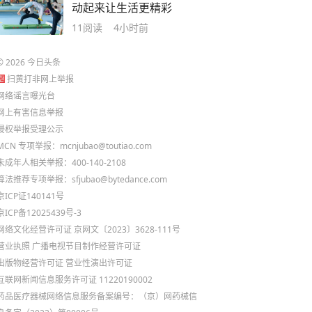
动起来让生活更精彩
11
阅读
4小时前
©
2026
今日头条
扫黄打非网上举报
网络谣言曝光台
网上有害信息举报
侵权举报受理公示
MCN 专项举报：mcnjubao@toutiao.com
未成年人相关举报：400-140-2108
算法推荐专项举报：sfjubao@bytedance.com
京ICP证140141号
京ICP备12025439号-3
网络文化经营许可证 京网文〔2023〕3628-111号
营业执照
广播电视节目制作经营许可证
出版物经营许可证
营业性演出许可证
互联网新闻信息服务许可证 11220190002
药品医疗器械网络信息服务备案编号：（京）网药械信