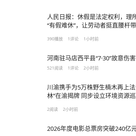
人民日报：休假是法定权利，理所
“有假难休”，让劳动者挺直腰杆
390
播放
1
评论
1小时前
河南驻马店西平县“7·30”故意
521
阅读
1
评论
2小时前
川渝携手为5万株野生楠木再上法治
林”在渝揭牌 同步设立环境资源
2
阅读
2小时前
2026年度电影总票房突破240