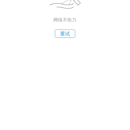
网络不给力
重试