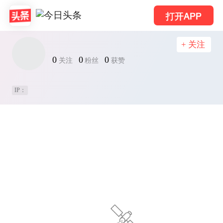
打开APP
+ 关注
0
0
0
关注
粉丝
获赞
IP：