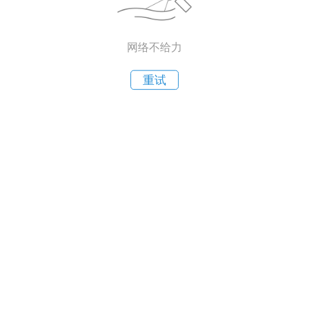
网络不给力
重试