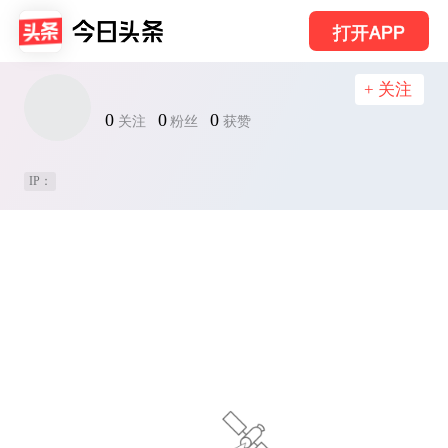
打开APP
+ 关注
0
0
0
关注
粉丝
获赞
IP：