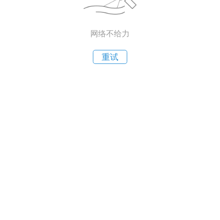
网络不给力
重试