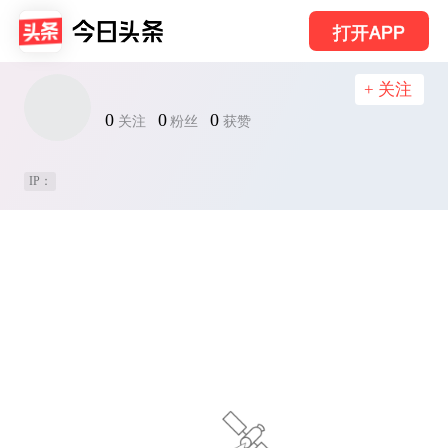
打开APP
+ 关注
0
0
0
关注
粉丝
获赞
IP：