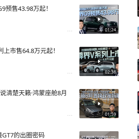
预售43.98万起！
01:24
列上市售64.8万元起！
02:38
说清楚天籁·鸿蒙座舱8月
01:59
GT7的出圈密码