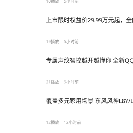
10
播放
5小时前
上市限时权益价29.99万元起，全
19
播放
5小时前
专属声纹智控越开越懂你 全新QQ
21
播放
9小时前
覆盖多元家用场景 东风风神L8Y/
12
播放
12小时前