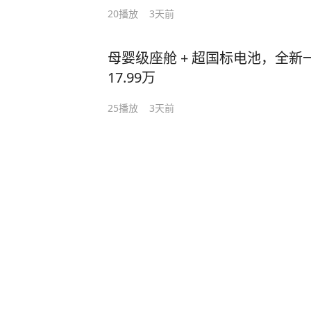
20
播放
3天前
母婴级座舱 + 超国标电池，全新一代
17.99万
25
播放
3天前