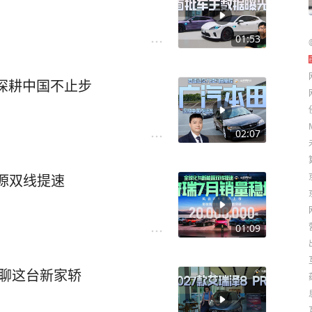
01:53
深耕中国不止步
02:07
能源双线提速
01:09
 聊聊这台新家轿