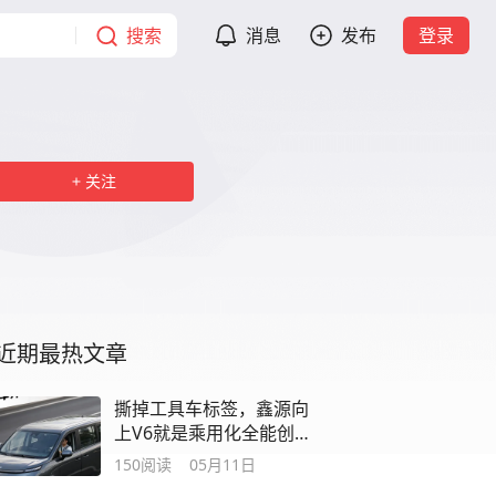
搜索
消息
发布
登录
关注
近期最热文章
撕掉工具车标签，鑫源向
上V6就是乘用化全能创富
伙伴！
150
阅读
05月11日