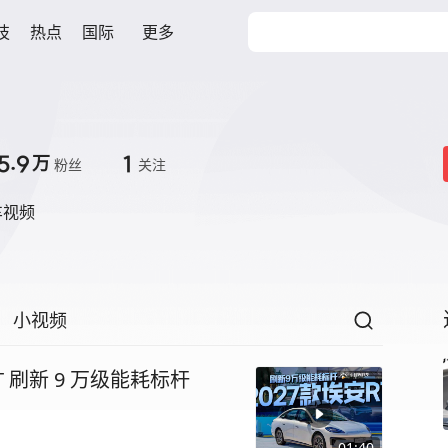
技
热点
国际
更多
5.9
1
万
粉丝
关注
车视频
小视频
T 刷新 9 万级能耗标杆
01:40