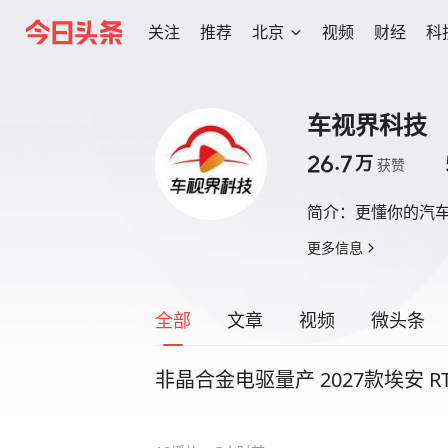
关注
推荐
北京
视频
财经
科
车视界科技
26.7
万
获赞
简介：
更懂你的汽
更多信息
全部
文章
视频
微头条
非晶合金电驱量产 2027款埃安 R