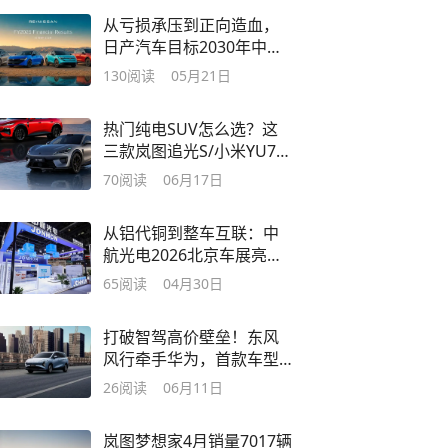
从亏损承压到正向造血，
日产汽车目标2030年中国
市场百万销量
130
阅读
05月21日
热门纯电SUV怎么选？这
三款岚图追光S/小米YU7/
智界RX大有不同
70
阅读
06月17日
从铝代铜到整车互联：中
航光电2026北京车展亮出
硬核底牌
65
阅读
04月30日
打破智驾高价壁垒！东风
风行牵手华为，首款车型
星海V6破局而来
26
阅读
06月11日
岚图梦想家4月销量7017辆