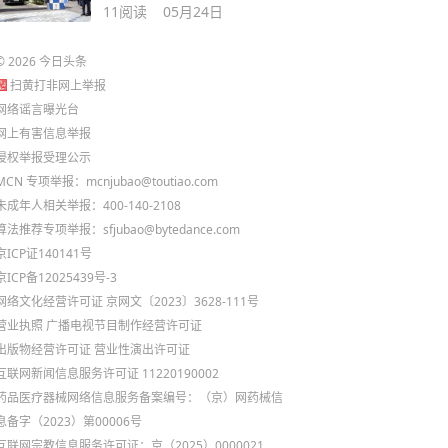
全球官方合作伙伴
11
阅读
05月24日
©
2026
今日头条
扫黄打非网上举报
网络谣言曝光台
网上有害信息举报
侵权举报受理公示
MCN 专项举报：mcnjubao@toutiao.com
未成年人相关举报：400-140-2108
算法推荐专项举报：sfjubao@bytedance.com
京ICP证140141号
京ICP备12025439号-3
网络文化经营许可证 京网文〔2023〕3628-111号
营业执照
广播电视节目制作经营许可证
出版物经营许可证
营业性演出许可证
互联网新闻信息服务许可证 11220190002
药品医疗器械网络信息服务备案编号：（京）网药械信
息备字（2023）第00006号
互联网宗教信息服务许可证：京（2025）0000021