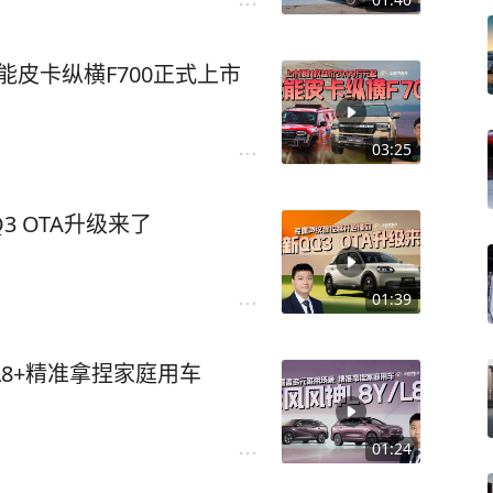
能皮卡纵横F700正式上市
03:25
3 OTA升级来了
01:39
L8+精准拿捏家庭用车
01:24