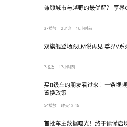
兼顾城市与越野的最优解？ 享界G9
37
播放
2
评论
16小时前
双旗舰登场跟LM说再见 尊界V系
7
播放
17小时前
买B级车的朋友看过来！一条视频
置换政策
54
播放
昨天13:46
首批车主数据曝光！终于读懂启境