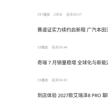
291
播放
2
评论
前天09:57
赛道证实力续约启新程 广汽本田
53
播放
前天05:44
奇瑞 7 月销量稳增 全球化与新
33
播放
前天04:43
到店体验 2027款艾瑞泽8 PRO