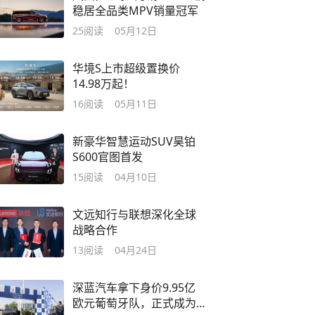
稳居全品类MPV销量冠军
25
阅读
05月12日
华境S上市超级置换价
14.98万起！
16
阅读
05月11日
新豪华智慧运动SUV昊铂
S600官图首发
15
阅读
04月10日
文远知行与联想深化全球
战略合作
13
阅读
04月24日
深蓝汽车拿下身价9.95亿
欧元葡萄牙队，正式成为