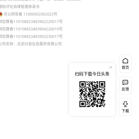
跟帖评论自律管理承诺书
京公网安备 11000002002023号
网信算备110108823483902220017号
网信算备110108823483904220019号
网信算备110108823483903230017号
公司名称：北京抖音信息服务有限公司
首页
扫码下载今日头条
反馈
下载