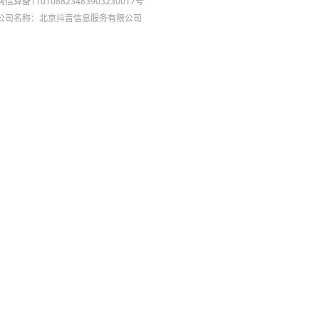
网信算备110108823483903230017号
公司名称：北京抖音信息服务有限公司