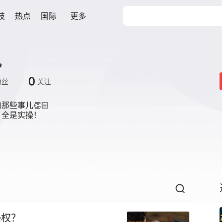
技
热点
国际
更多
儿
0
粉丝
关注
些事儿👏🏻

全是实操！

侵权？