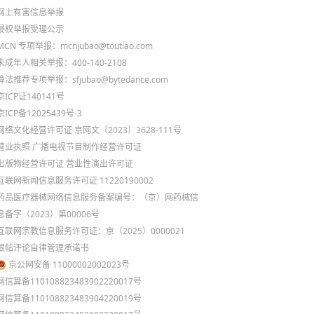
网上有害信息举报
侵权举报受理公示
MCN 专项举报：mcnjubao@toutiao.com
未成年人相关举报：400-140-2108
算法推荐专项举报：sfjubao@bytedance.com
京ICP证140141号
京ICP备12025439号-3
网络文化经营许可证 京网文〔2023〕3628-111号
营业执照
广播电视节目制作经营许可证
出版物经营许可证
营业性演出许可证
互联网新闻信息服务许可证 11220190002
药品医疗器械网络信息服务备案编号：（京）网药械信
息备字（2023）第00006号
互联网宗教信息服务许可证：京（2025）0000021
跟帖评论自律管理承诺书
京公网安备 11000002002023号
网信算备110108823483902220017号
网信算备110108823483904220019号