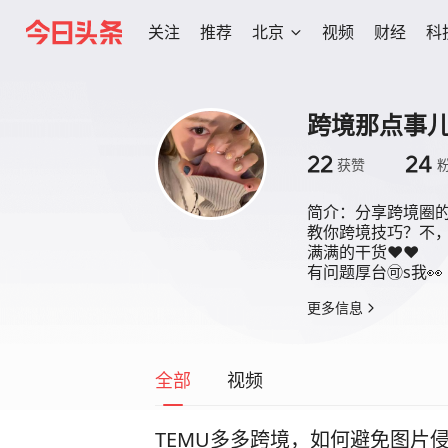
关注
推荐
北京
视频
财经
科
跨境那点事
22
24
获赞
简介：
分享跨境圈的那
教你跨境技巧？不，
满满的干货❤️❤️

有问题厚台🉑️s我👀
更多信息
全部
视频
TEMU多多跨境，如何避免图片