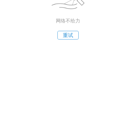
网络不给力
重试