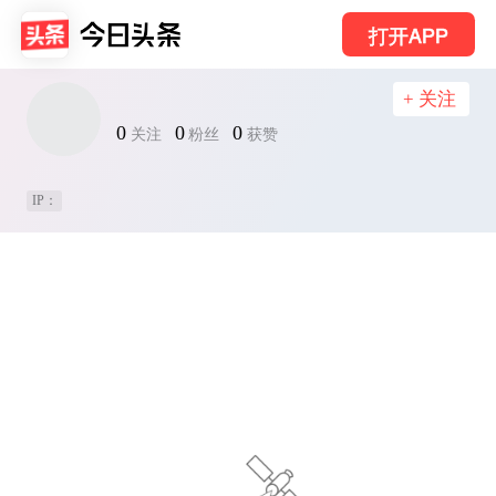
打开APP
+ 关注
0
0
0
关注
粉丝
获赞
IP：