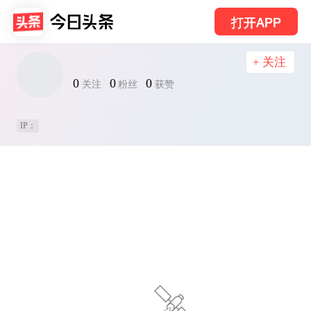
打开APP
+ 关注
0
0
0
关注
粉丝
获赞
IP：