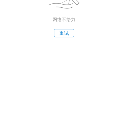
网络不给力
重试