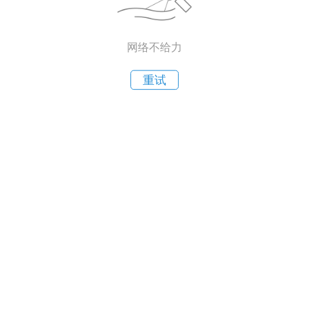
网络不给力
重试