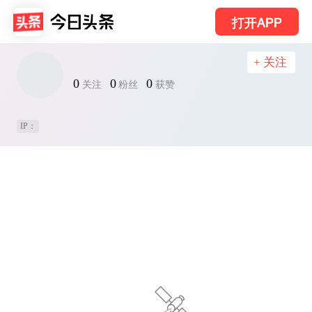
打开APP
+ 关注
0
0
0
关注
粉丝
获赞
IP：