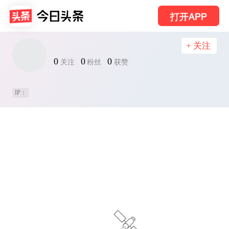
打开APP
+ 关注
0
0
0
关注
粉丝
获赞
IP：