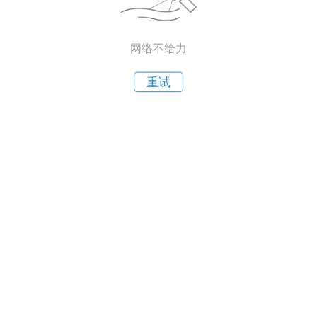
网络不给力
重试