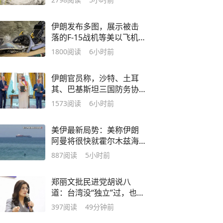
伊朗发布多图，展示被击
落的F-15战机等美以飞机
残骸
1800
阅读
6小时前
伊朗官员称，沙特、土耳
其、巴基斯坦三国防务协
议无法保障沙特安全；正
1573
阅读
6小时前
如美国“保护伞”也靠不住
美伊最新局势：美称伊朗
阿曼将很快就霍尔木兹海
峡达成协议，届时解除对
887
阅读
5小时前
伊港口封锁，伊称框架已
明确；伊总统：未在谅解
郑丽文批民进党胡说八
备忘录谈判中让步
道：台湾没“独立”过，也从
来不是一个国家
397
阅读
49分钟前