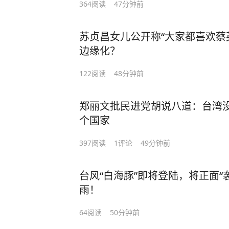
364
阅读
47分钟前
苏贞昌女儿公开称“大家都喜欢蔡
边缘化？
122
阅读
48分钟前
郑丽文批民进党胡说八道：台湾没
个国家
397
阅读
1
评论
49分钟前
台风“白海豚”即将登陆，将正面“
雨！
64
阅读
50分钟前