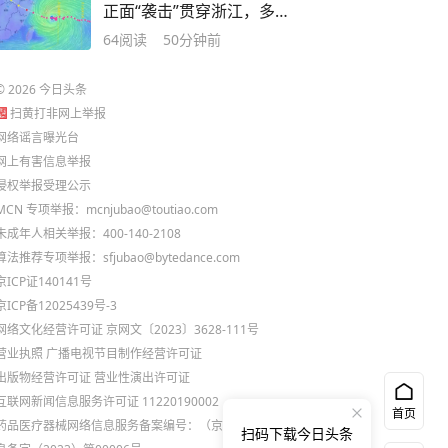
正面“袭击”贯穿浙江，多地
特大暴雨！
64
阅读
50分钟前
©
2026
今日头条
扫黄打非网上举报
网络谣言曝光台
网上有害信息举报
侵权举报受理公示
MCN 专项举报：mcnjubao@toutiao.com
未成年人相关举报：400-140-2108
算法推荐专项举报：sfjubao@bytedance.com
京ICP证140141号
京ICP备12025439号-3
网络文化经营许可证 京网文〔2023〕3628-111号
营业执照
广播电视节目制作经营许可证
出版物经营许可证
营业性演出许可证
互联网新闻信息服务许可证 11220190002
首页
药品医疗器械网络信息服务备案编号：（京）网药械信
扫码下载今日头条