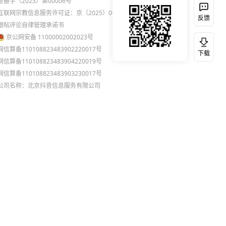
息备字（2023）第00006号
互联网宗教信息服务许可证：京（2025）0000021
反馈
跟帖评论自律管理承诺书
京公网安备 11000002002023号
网信算备110108823483902220017号
下载
网信算备110108823483904220019号
网信算备110108823483903230017号
公司名称：北京抖音信息服务有限公司