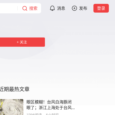
搜索
消息
发布
登录
关注
近期最热文章
眼区模糊！台风白海豚闭
眼了；浙江上海处于台风
危险半圆
2798
阅读
5小时前