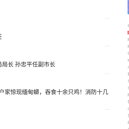
任
局长 孙忠平任副市长
一农户家惊现缅甸蟒，吞食十余只鸡！消防十几