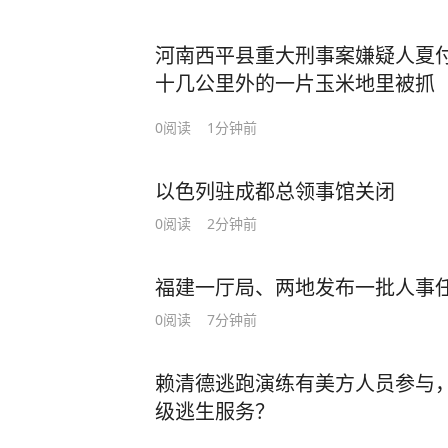
河南西平县重大刑事案嫌疑人夏
十几公里外的一片玉米地里被抓
0
阅读
1分钟前
以色列驻成都总领事馆关闭
0
阅读
2分钟前
福建一厅局、两地发布一批人事
0
阅读
7分钟前
赖清德逃跑演练有美方人员参与
级逃生服务？