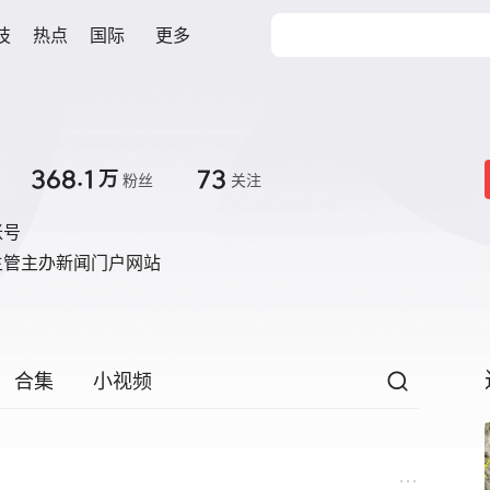
技
热点
国际
更多
368.1
73
万
粉丝
关注
账号
主管主办新闻门户网站
合集
小视频