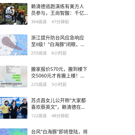
赖清德逃跑演练有美方人
员参与，王尚智酸：千亿
军购换高级逃生服务？
364
阅读
47分钟前
浙江提升防台风应急响应
至Ⅱ级！“白海豚”闭眼，浙
江位于危险半圆内！浙江
255
阅读
6小时前
或被大暴雨覆盖，多个航
班取消，景区关闭、工程
搬家报价570元，搬到楼下
停工
交5060元才肯搬上楼！女
子傻眼了……
225
阅读
5小时前
苏贞昌女儿公开称“大家都
喜欢蔡英文”，赖清德在辅
选中被边缘化？
122
阅读
48分钟前
台风“白海豚”即将登陆，将