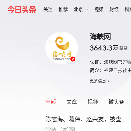
关注
推荐
北京
视频
财经
科
海峡网
3643.3
万
获赞
认证：
海峡网官方
简介：
福建日报社
更多信息
全部
文章
视频
微头条
陈志海、葛伟、赵荣友，被查
0
阅读
1分钟前