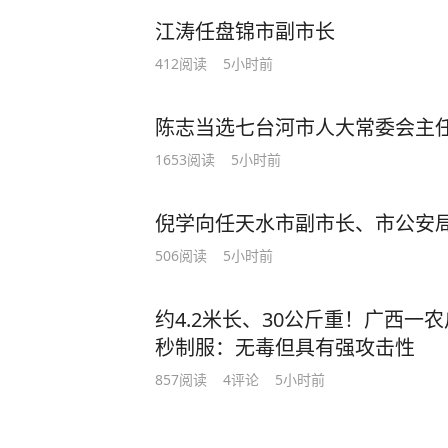
江涛任盘锦市副市长
412
阅读
5小时前
陈志当选七台河市人大常委会主
1653
阅读
5小时前
倪学向任天水市副市长、市公安局
506
阅读
5小时前
约4.2米长、30公斤重！广西
秒制服：无毒但具有强攻击性
857
阅读
4
评论
5小时前