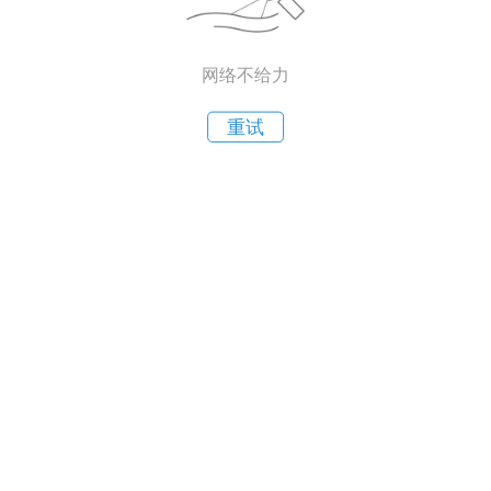
网络不给力
重试