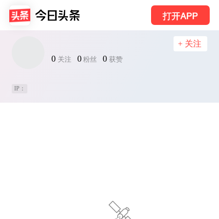
打开APP
+ 关注
0
0
0
关注
粉丝
获赞
IP：