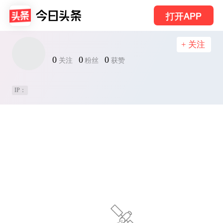
打开APP
+ 关注
0
0
0
关注
粉丝
获赞
IP：