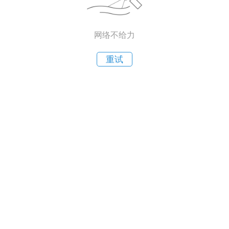
网络不给力
重试