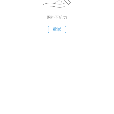
网络不给力
重试