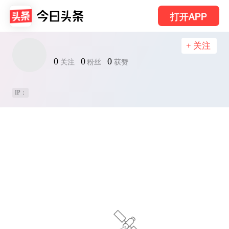
打开APP
+ 关注
0
0
0
关注
粉丝
获赞
IP：