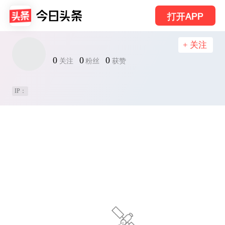
打开APP
+ 关注
0
0
0
关注
粉丝
获赞
IP：