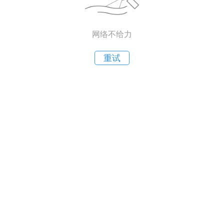
网络不给力
重试