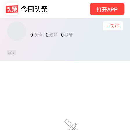
打开APP
+ 关注
0
0
0
关注
粉丝
获赞
IP：