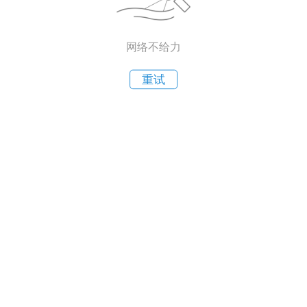
网络不给力
重试