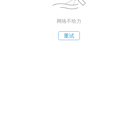
网络不给力
重试