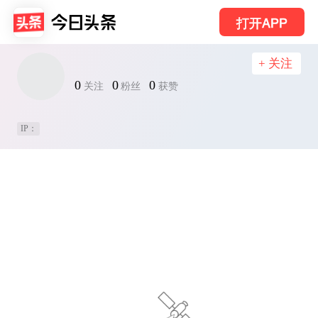
打开APP
+ 关注
0
0
0
关注
粉丝
获赞
IP：